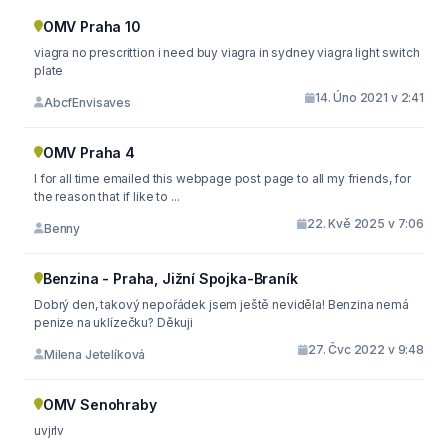
OMV Praha 10
viagra no prescrittion i need buy viagra in sydney viagra light switch
plate
14. Úno 2021 v 2:41
AbcfEnvisaves
OMV Praha 4
I for all time emailed this webpage post page to all my friends, for
the reason that if like to ...
22. Kvě 2025 v 7:06
Benny
Benzina - Praha, Jižní Spojka-Braník
Dobrý den, takový nepořádek jsem ještě neviděla! Benzina nemá
penize na uklízečku? Děkuji
27. Čvc 2022 v 9:48
Milena Jetelíková
OMV Senohraby
uvjrlv