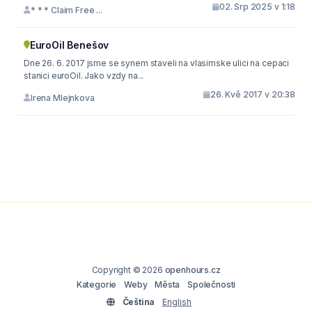
02. Srp 2025 v 1:18
* * * Claim Free ...
EuroOil Benešov
Dne 26. 6. 2017 jsme se synem staveli na vlasimske ulici na cepaci
stanici euroOil. Jako vzdy na...
26. Kvě 2017 v 20:38
Irena Mlejnkova
Copyright © 2026
openhours.cz
Kategorie
Weby
Města
Společnosti
Čeština
English