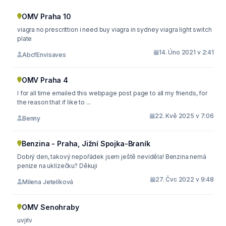
OMV Praha 10
viagra no prescrittion i need buy viagra in sydney viagra light switch
plate
14. Úno 2021 v 2:41
AbcfEnvisaves
OMV Praha 4
I for all time emailed this webpage post page to all my friends, for
the reason that if like to ...
22. Kvě 2025 v 7:06
Benny
Benzina - Praha, Jižní Spojka-Braník
Dobrý den, takový nepořádek jsem ještě neviděla! Benzina nemá
penize na uklízečku? Děkuji
27. Čvc 2022 v 9:48
Milena Jetelíková
OMV Senohraby
uvjrlv