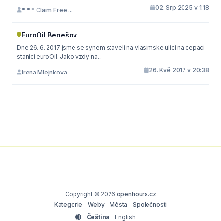
02. Srp 2025 v 1:18
* * * Claim Free ...
EuroOil Benešov
Dne 26. 6. 2017 jsme se synem staveli na vlasimske ulici na cepaci
stanici euroOil. Jako vzdy na...
26. Kvě 2017 v 20:38
Irena Mlejnkova
Copyright © 2026
openhours.cz
Kategorie
Weby
Města
Společnosti
Čeština
English