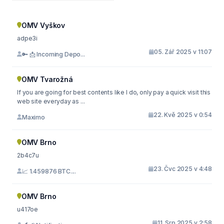
OMV Vyškov
adpe3i
05. Zář 2025 v 11:07
🔑 📩 Incoming Depo...
OMV Tvarožná
If you are going for best contents like I do, only pay a quick visit this
web site everyday as ...
22. Kvě 2025 v 0:54
Maximo
OMV Brno
2b4c7u
23. Čvc 2025 v 4:48
📈 1.459876 BTC....
OMV Brno
u417oe
11. Srp 2025 v 2:58