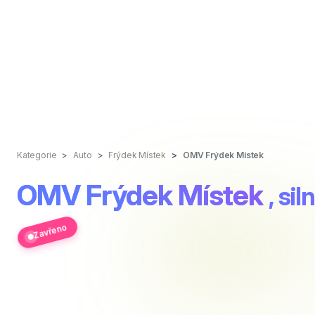
Kategorie
Auto
Frýdek Místek
OMV Frýdek Místek
OMV Frýdek Místek
, si
Zavřeno