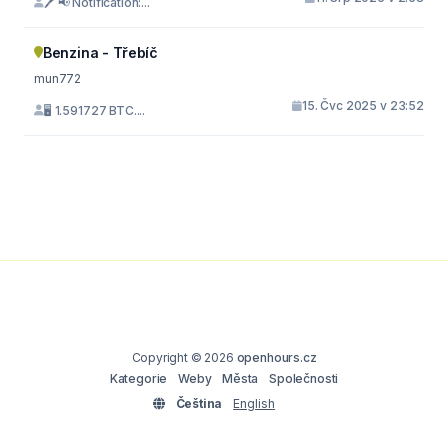
🖊 📢 Notification:...
Benzina - Třebíč
mun772
15. Čvc 2025 v 23:52
🖥 1.591727 BTC....
Copyright © 2026
openhours.cz
Kategorie
Weby
Města
Společnosti
Čeština
English