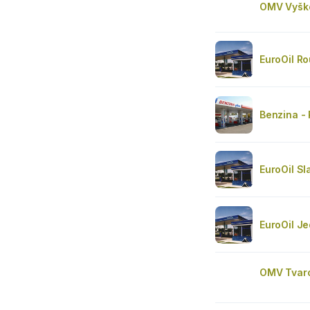
OMV Vyšk
EuroOil R
Benzina -
EuroOil Sl
EuroOil J
OMV Tvar