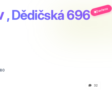
v
Zavřeno
, Dědičská 696
880
32