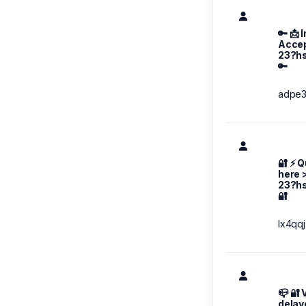
🔑 📩
Accep
23?h
🔑
adpe3
🔐 ⚡ Q
here 
23?h
🔐
lx4qqj
📪 🔐 
delay