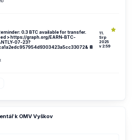
eb
Reminder: 0.3 BTC available for transfer.
11.
ed > https://graph.org/EARN-BTC-
Srp
ANTLY-07-23?
2025
v 2:59
ca1a2edc957954d9303423a5cc33072& 📔
x
»
entář k OMV Vyškov