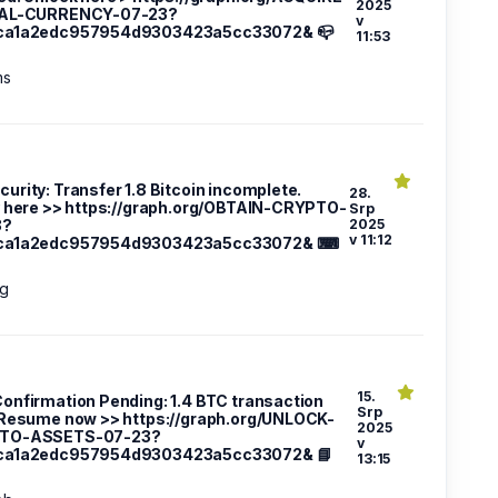
2025
TAL-CURRENCY-07-23?
v
ca1a2edc957954d9303423a5cc33072& 📪
11:53
ms
urity: Transfer 1.8 Bitcoin incomplete.
28.
y here >> https://graph.org/OBTAIN-CRYPTO-
Srp
3?
2025
v 11:12
ca1a2edc957954d9303423a5cc33072& ⌨
g
15.
 Confirmation Pending: 1.4 BTC transaction
Srp
 Resume now >> https://graph.org/UNLOCK-
2025
TO-ASSETS-07-23?
v
ca1a2edc957954d9303423a5cc33072& 📘
13:15