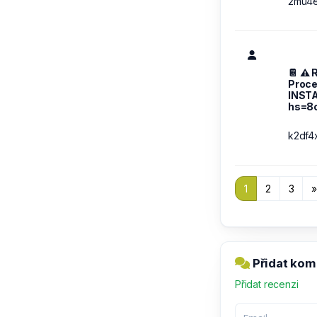
2mu4
📔 ⚠️ 
Proce
INST
hs=8
k2df4
1
2
3
Přidat kom
Přidat recenzi