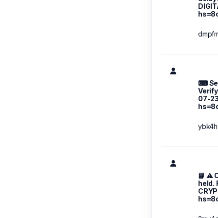
DIGI
hs=8
dmpf
⌨ Sec
Verif
07-2
hs=8
ybk4h
📘 ⚠️
held.
CRYP
hs=8