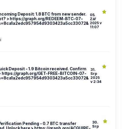
 Incoming Deposit: 1.8 BTC from new sender.
05.
t? > https://graph.org/REDEEM-BTC-07-
Zář
s=8ca1a2edc957954d9303423a5cc33072&
2025 v
11:07
i
uick Deposit - 1.9 Bitcoin received. Confirm
31.
> https://graph.org/GET-FREE-BITCOIN-07-
Srp
s=8ca1a2edc957954d9303423a5cc33072&
2025
v 2:34
30.
Verification Pending - 0.7 BTC transfer
Srp
ed. Unlock here > https://graph.org/ACQUIRE-