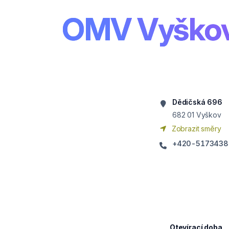
OMV Vyško
Dědičská 696
682 01
Vyškov
Zobrazit směry
+420-517343
Otevírací doba