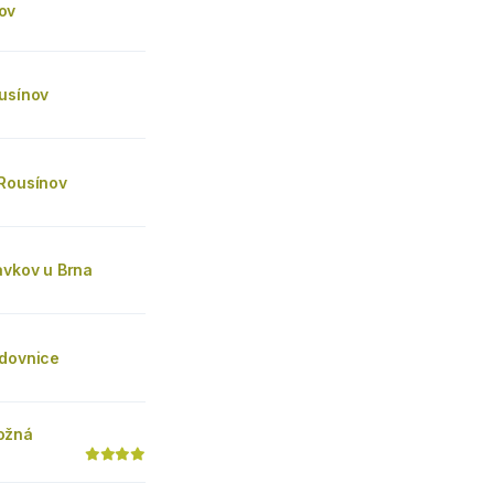
ov
ousínov
 Rousínov
avkov u Brna
edovnice
ožná