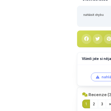
nahlásit chybu
Všimli jste si ně
nahlá
Recenze (
1
2
3