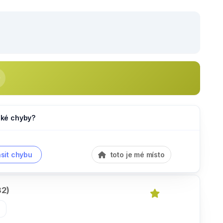
jaké chyby?
sit chybu
toto je mé místo
32)
»