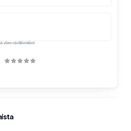
ná všem návštěvníkům!
ísta