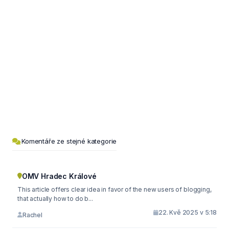
Komentáře ze stejné kategorie
OMV Hradec Králové
This article offers clear idea in favor of the new users of blogging,
that actually how to do b...
22. Kvě 2025 v 5:18
Rachel