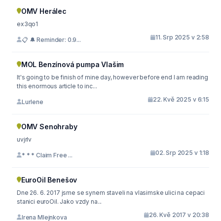
OMV Herálec
ex3qo1
11. Srp 2025 v 2:58
📋 🔔 Reminder: 0.9...
MOL Benzínová pumpa Vlašim
It's going to be finish of mine day, however before end I am reading
this enormous article to inc...
22. Kvě 2025 v 6:15
Lurlene
OMV Senohraby
uvjrlv
02. Srp 2025 v 1:18
* * * Claim Free ...
EuroOil Benešov
Dne 26. 6. 2017 jsme se synem staveli na vlasimske ulici na cepaci
stanici euroOil. Jako vzdy na...
26. Kvě 2017 v 20:38
Irena Mlejnkova