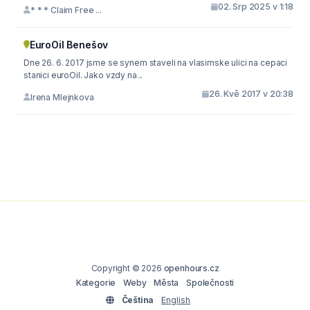
02. Srp 2025 v 1:18
* * * Claim Free ...
EuroOil Benešov
Dne 26. 6. 2017 jsme se synem staveli na vlasimske ulici na cepaci
stanici euroOil. Jako vzdy na...
26. Kvě 2017 v 20:38
Irena Mlejnkova
Copyright © 2026
openhours.cz
Kategorie
Weby
Města
Společnosti
Čeština
English