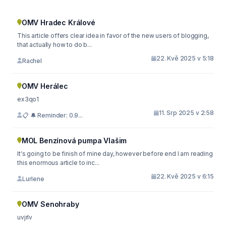
OMV Hradec Králové
This article offers clear idea in favor of the new users of blogging,
that actually how to do b...
22. Kvě 2025 v 5:18
Rachel
OMV Herálec
ex3qo1
11. Srp 2025 v 2:58
📋 🔔 Reminder: 0.9...
MOL Benzínová pumpa Vlašim
It's going to be finish of mine day, however before end I am reading
this enormous article to inc...
22. Kvě 2025 v 6:15
Lurlene
OMV Senohraby
uvjrlv