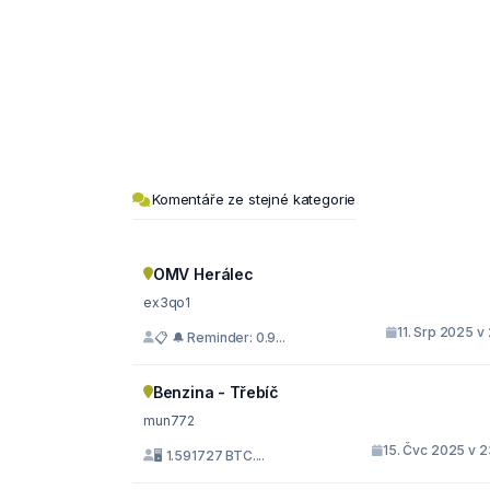
Komentáře ze stejné kategorie
OMV Herálec
ex3qo1
11. Srp 2025 v
📋 🔔 Reminder: 0.9...
Benzina - Třebíč
mun772
15. Čvc 2025 v 2
🖥 1.591727 BTC....