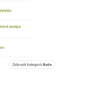
Velešín
ínová pumpa
šov
Zobrazit kategorii
Auto