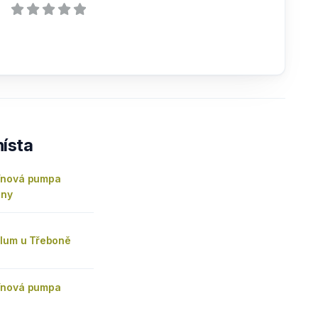
ísta
ínová pumpa
iny
hlum u Třeboně
ínová pumpa