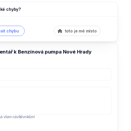
jaké chyby?
sit chybu
toto je mé místo
entář k Benzínová pumpa Nové Hrady
ná všem návštěvníkům!