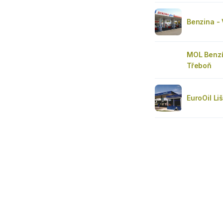
Benzina - 
MOL Benz
Třeboň
EuroOil Li