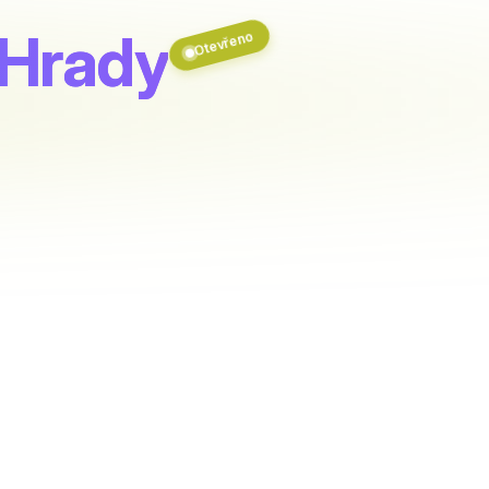
Hrady
Otevřeno