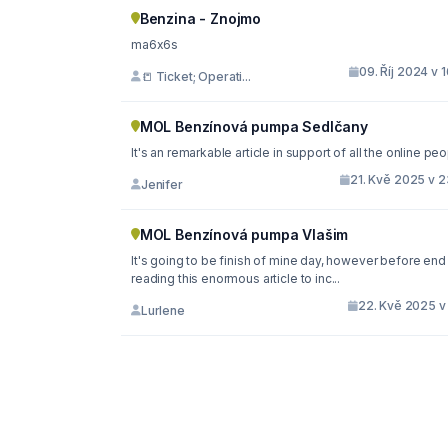
Benzina - Znojmo
ma6x6s
09. Říj 2024 v 
📒 Ticket; Operati...
MOL Benzínová pumpa Sedlčany
It's an remarkable article in support of all the online pe
21. Kvě 2025 v 2
Jenifer
MOL Benzínová pumpa Vlašim
It's going to be finish of mine day, however before end
reading this enormous article to inc...
22. Kvě 2025 v 
Lurlene