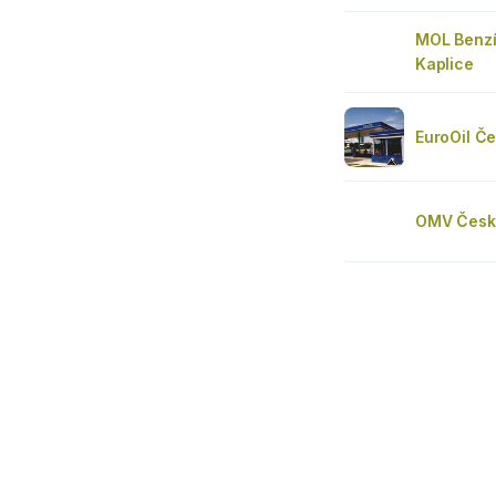
MOL Benz
Kaplice
EuroOil Č
OMV Česk