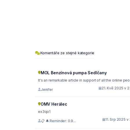
Komentáře ze stejné kategorie
MOL Benzínová pumpa Sedlčany
It's an remarkable article in support of all the online pe
21. Kvě 2025 v 2
Jenifer
OMV Herálec
ex3qo1
11. Srp 2025 v
📋 🔔 Reminder: 0.9...