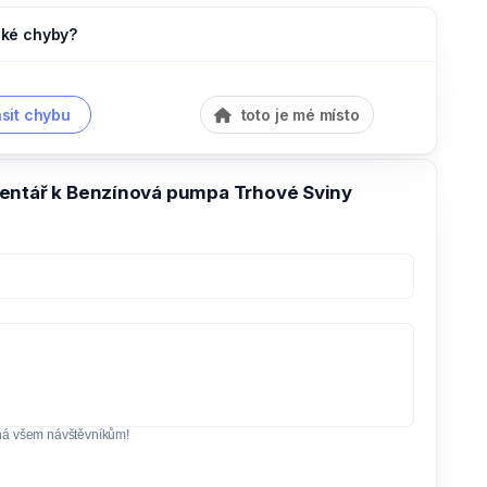
jaké chyby?
sit chybu
toto je mé místo
entář k Benzínová pumpa Trhové Sviny
ná všem návštěvníkům!