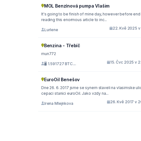
MOL Benzínová pumpa Vlašim
It's going to be finish of mine day, however before end
reading this enormous article to inc...
22. Kvě 2025 v 
Lurlene
Benzina - Třebíč
mun772
15. Čvc 2025 v 2
🖥 1.591727 BTC....
EuroOil Benešov
Dne 26. 6. 2017 jsme se synem staveli na vlasimske ulic
cepaci stanici euroOil. Jako vzdy na...
26. Kvě 2017 v 2
Irena Mlejnkova