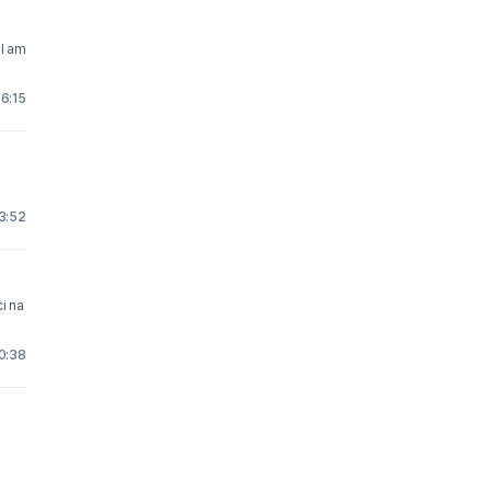
 I am
6:15
3:52
i na
0:38