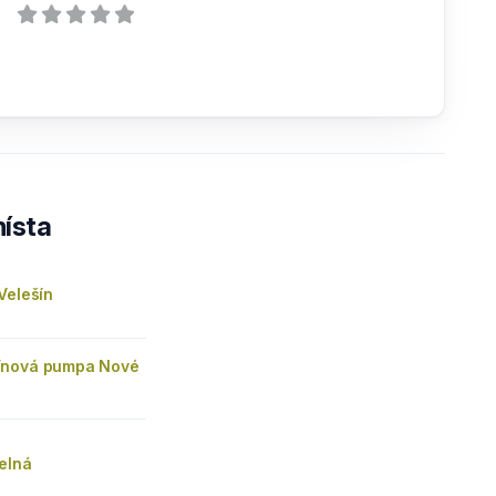
ísta
Velešín
ínová pumpa Nové
elná