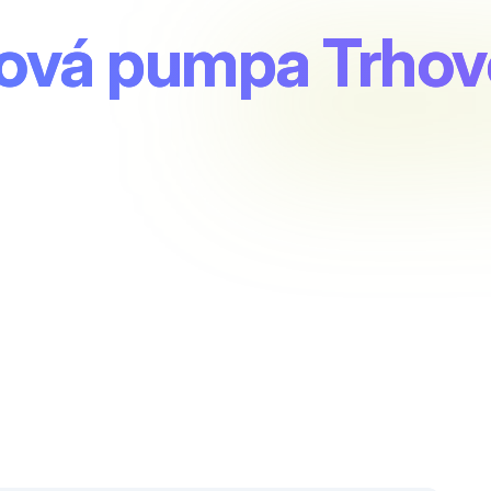
ová pumpa Trhov