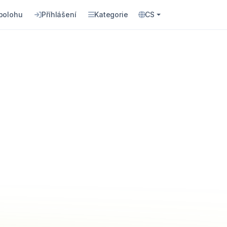
 polohu
Příhlášení
Kategorie
CS