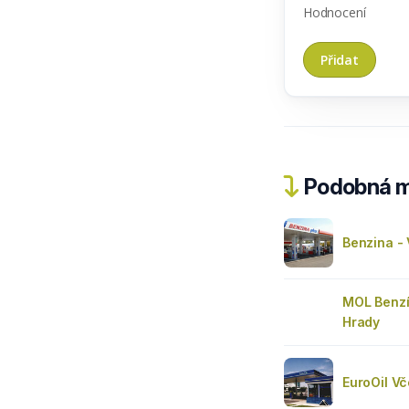
Hodnocení
Podobná m
Benzina - 
MOL Benz
Hrady
EuroOil Vč