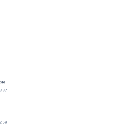
ople
3:37
 2:58