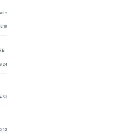
write
6:19
ě k
 9:24
14:53
10:42