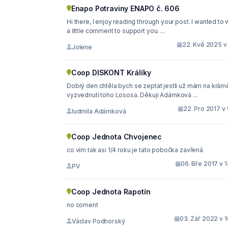
Enapo Potraviny ENAPO č. 606
Hi there, I enjoy reading through your post. I wanted to 
a little comment to support you. ...
22. Kvě 2025 v 
Jolene
Coop DISKONT Králíky
Dobrý den chtěla bych se zeptat jestli už mám na krám
vyzvednutí toho Lososa. Děkuji Adámková ...
22. Pro 2017 v
ludmila Adámková
Coop Jednota Chvojenec
co vím tak asi 1/4 roku je tato pobočka zavřená
06. Bře 2017 v 
PV
Coop Jednota Rapotín
no coment
03. Zář 2022 v 
Václav Podhorský