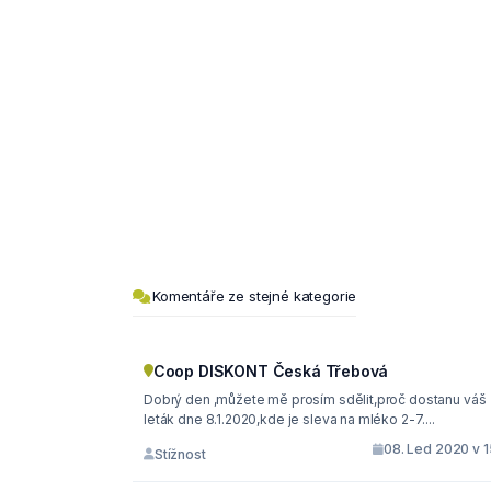
Komentáře ze stejné kategorie
Coop DISKONT Česká Třebová
Dobrý den ,můžete mě prosím sdělit,proč dostanu váš
leták dne 8.1.2020,kde je sleva na mléko 2-7....
08. Led 2020 v 1
Stížnost