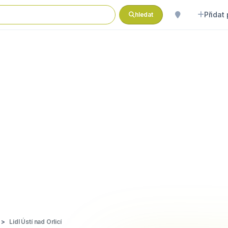
Přidat
hledat
Lidl Ústí nad Orlicí