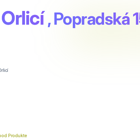
Orlicí
, Popradská 
rlicí
ood Produkte