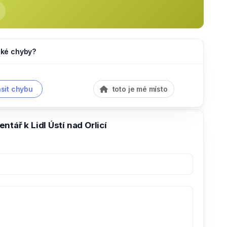
jaké chyby?
sit chybu
toto je mé místo
ntář k Lidl Ústí nad Orlicí