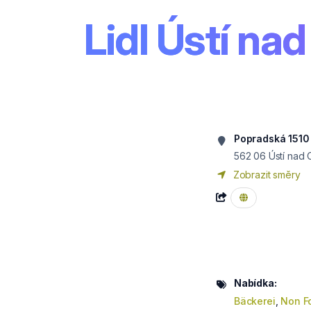
Lidl Ústí nad 
Popradská 1510
562 06
Ústí nad O
Zobrazit směry
Nabídka:
Bäckerei
,
Non F