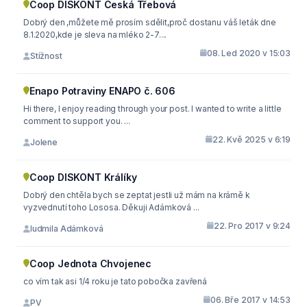
Coop DISKONT Česká Třebová
Dobrý den ,můžete mě prosím sdělit,proč dostanu váš leták dne
8.1.2020,kde je sleva na mléko 2-7....
08. Led 2020 v 15:03
Stížnost
Enapo Potraviny ENAPO č. 606
Hi there, I enjoy reading through your post. I wanted to write a little
comment to support you. ...
22. Kvě 2025 v 6:19
Jolene
Coop DISKONT Králíky
Dobrý den chtěla bych se zeptat jestli už mám na krámě k
vyzvednutí toho Lososa. Děkuji Adámková ...
22. Pro 2017 v 9:24
ludmila Adámková
Coop Jednota Chvojenec
co vím tak asi 1/4 roku je tato pobočka zavřená
06. Bře 2017 v 14:53
PV