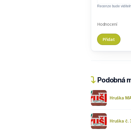
Recenze bude viditel
Hodnocení
Podobná m
Hruška MA
Hruška č.