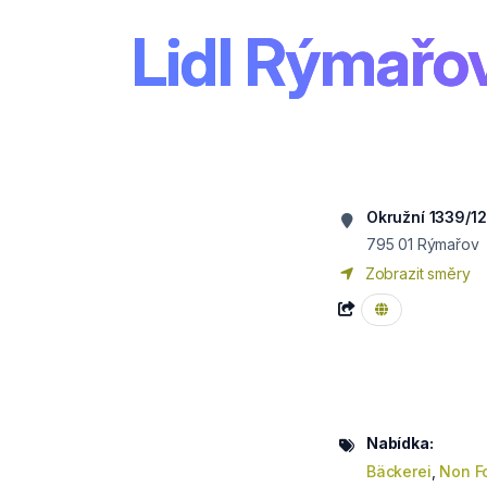
Lidl Rýmařo
Okružní 1339/12
795 01
Rýmařov
Zobrazit směry
Nabídka:
Bäckerei
,
Non F