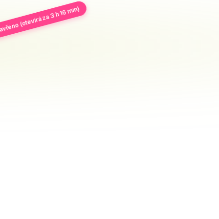
avřeno (otevírá za 3 h 16 min)