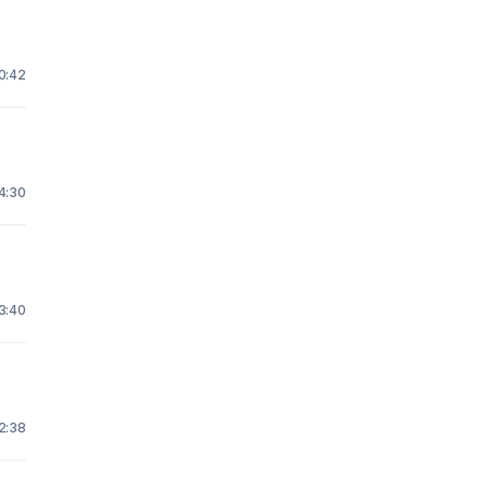
0:42
4:30
13:40
22:38