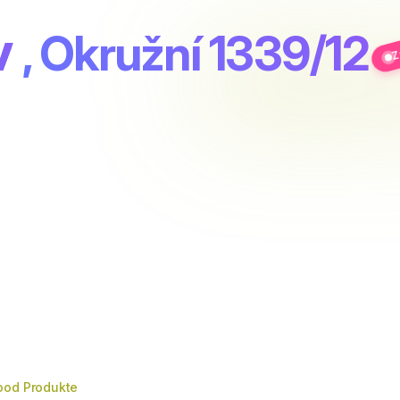
Z
v
, Okružní 1339/12
ood Produkte