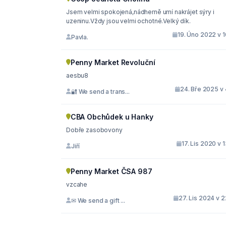
Jsem velmi spokojená,nádherně umí nakrájet sýry i
uzeninu.Vždy jsou velmi ochotné.Velký dík.
19. Úno 2022 v 1
Pavla.
Penny Market Revoluční
aesbu8
24. Bře 2025 v 
🔐 We send a trans...
CBA Obchůdek u Hanky
Dobře zasobovony
17. Lis 2020 v 
Jiří
Penny Market ČSA 987
vzcahe
27. Lis 2024 v 
✉ We send a gift ...