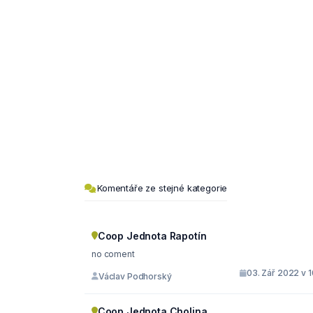
Komentáře ze stejné kategorie
Coop Jednota Rapotín
no coment
03. Zář 2022 v 
Václav Podhorský
Coop Jednota Cholina