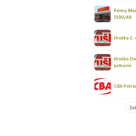
Penny Mar
1300/48
Hruška č. 
Hruška Do
potravin
CBA Potra
Zob