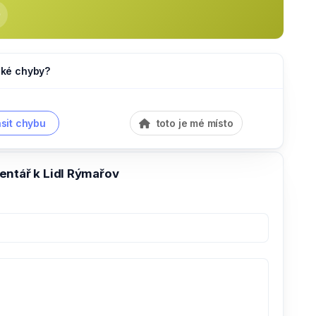
jaké chyby?
sit chybu
toto je mé místo
entář k Lidl Rýmařov