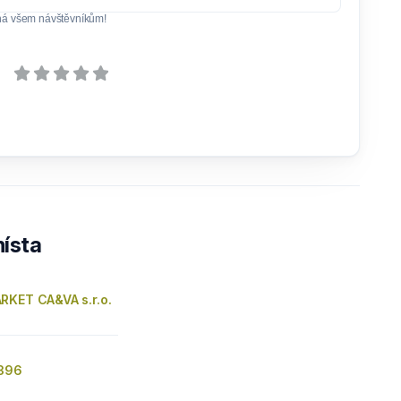
ná všem návštěvníkům!
ísta
RKET CA&VA s.r.o.
 396