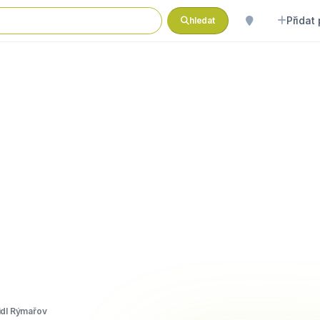
Přidat
hledat
idl Rýmařov