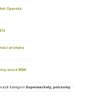
ket Opavská
413
mácí prodejna
viny ovoce M&K
razit kategorii
Supermarkety, potraviny