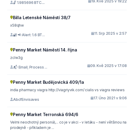
19. Kvě 2025 v 19:22
🔓 1.985696 BTC....
Billa Letenské Náměstí 38/7
x58qhw
11. Srp 2025 v 2:57
🔐 📢 Alert: 1.6 BT...
Penny Market Náměstí 14. října
zclw3g
09. Kvě 2025 v 17:08
📬 Email; Process ...
Penny Market Budějovická 409/1a
india pharmacy viagra http://viagriyvik.com/ cialis vs viagra reviews
17. Úno 2021 v 9:06
AbcfEnvisaves
Penny Market Terronská 694/6
Velmi neochotný personál,... co je v akci - v letáku - není většinou na
prodejně - příkladem je ...