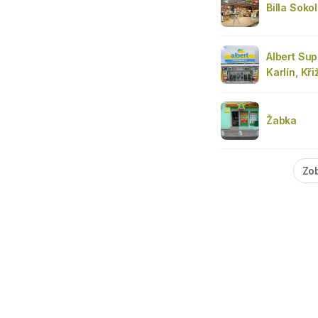
Billa Soko
Albert Su
Karlín, Kř
Žabka
Zob