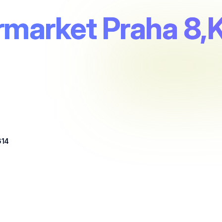
market Praha 8,Ka
614