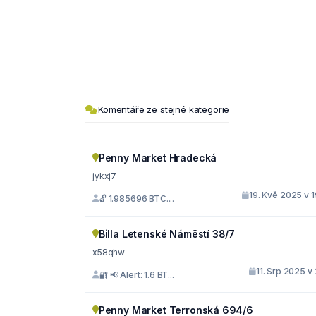
Komentáře ze stejné kategorie
Penny Market Hradecká
jykxj7
19. Kvě 2025 v 
🔓 1.985696 BTC....
Billa Letenské Náměstí 38/7
x58qhw
11. Srp 2025 v
🔐 📢 Alert: 1.6 BT...
Penny Market Terronská 694/6