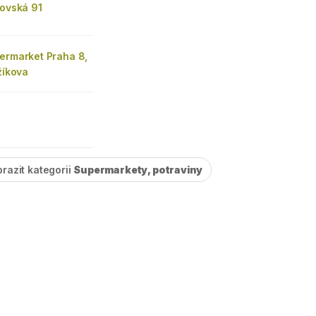
lovská 91
permarket Praha 8,
ižíkova
razit kategorii
Supermarkety, potraviny