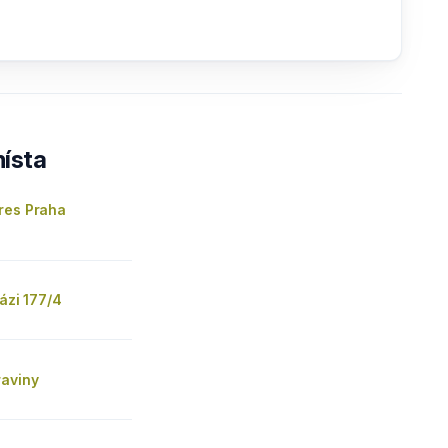
ísta
res Praha
rázi 177/4
raviny