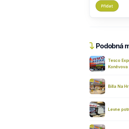
Podobná m
Tesco Exp
Koněvova
Billa Na H
Levne pot