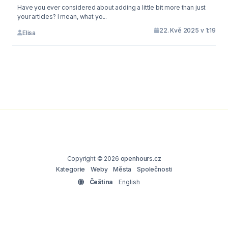
Have you ever considered about adding a little bit more than just
your articles? I mean, what yo...
22. Kvě 2025 v 1:19
Elisa
Copyright © 2026
openhours.cz
Kategorie
Weby
Města
Společnosti
Čeština
English