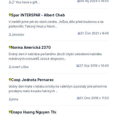
09. Říj 2024 v 16:55
📋 You have a gift...
Spar INTERSPAR - Albert Cheb
V neděli jsme jeli do obch.centra....hrůza, děs před budovou a na
parkovišti. Takový hnus u hlavn...
21. Čvn 2021 v 8:49
Jaroslav
Norma Americká 2370
Dobrý den.V nabídce pečeného zboží chybí celodenní nabídka
máslových croisantů.Jsou k dispozici...
27. Srp 2019 v 10:40
Josef Liška
Coop Jednota Pernarec
dobry den mate v letaku svicky na valentyn a poslaly jste jenom na
prodejnu malo kousku tak bych ...
01. Úno 2018 v 11:53
jirina
Enapo Huong Nguyen Thi