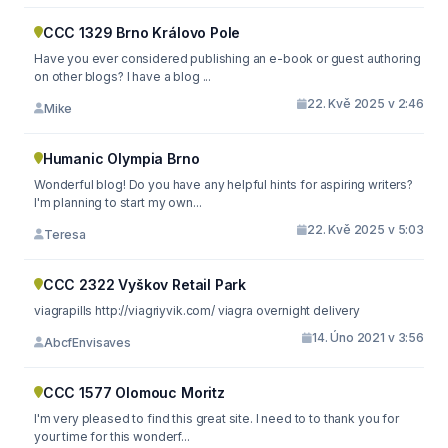
CCC 1329 Brno Královo Pole
Have you ever considered publishing an e-book or guest authoring
on other blogs? I have a blog ...
22. Kvě 2025 v 2:46
Mike
Humanic Olympia Brno
Wonderful blog! Do you have any helpful hints for aspiring writers?
I'm planning to start my own...
22. Kvě 2025 v 5:03
Teresa
CCC 2322 Vyškov Retail Park
viagrapills http://viagriyvik.com/ viagra overnight delivery
14. Úno 2021 v 3:56
AbcfEnvisaves
CCC 1577 Olomouc Moritz
I'm very pleased to find this great site. I need to to thank you for
your time for this wonderf...