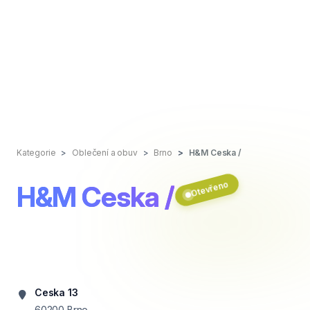
Kategorie
Oblečení a obuv
Brno
H&M Ceska /
Otevřeno
H&M Ceska /
Ceska 13
60200
Brno