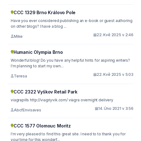
CCC 1329 Brno Královo Pole
Have you ever considered publishing an e-book or guest authoring
on other blogs? I have a blog ...
22. Kvě 2025 v 2:46
Mike
Humanic Olympia Brno
Wonderful blog! Do you have any helpful hints for aspiring writers?
I'm planning to start my own...
22. Kvě 2025 v 5:03
Teresa
CCC 2322 Vyškov Retail Park
viagrapills http://viagriyvik.com/ viagra overnight delivery
14. Úno 2021 v 3:56
AbcfEnvisaves
CCC 1577 Olomouc Moritz
I'm very pleased to find this great site. I need to to thank you for
your time for this wonderf...