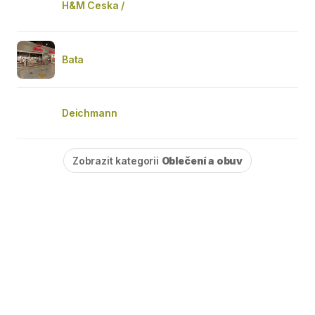
H&M Ceska /
Bata
Deichmann
Zobrazit kategorii
Oblečení a obuv