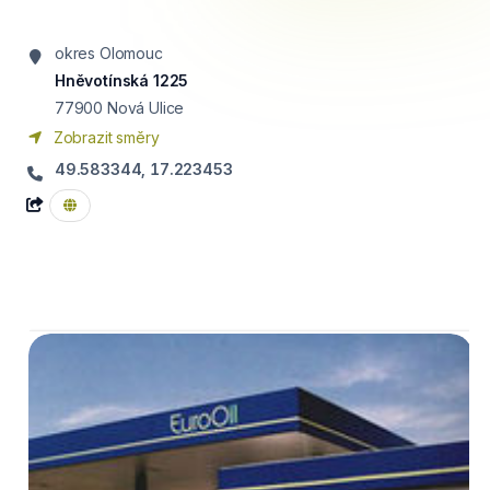
okres Olomouc
Hněvotínská 1225
77900
Nová Ulice
Zobrazit směry
49.583344, 17.223453