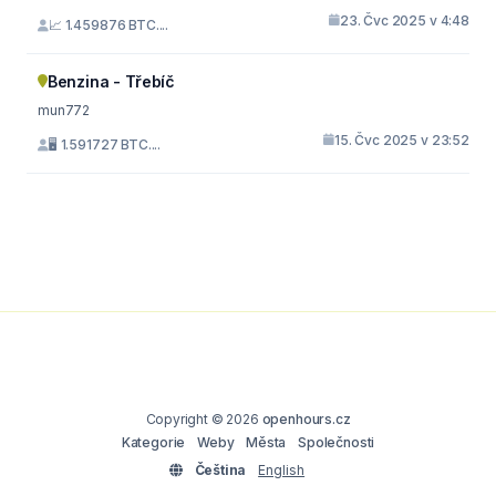
23. Čvc 2025 v 4:48
📈 1.459876 BTC....
Benzina - Třebíč
mun772
15. Čvc 2025 v 23:52
🖥 1.591727 BTC....
Copyright © 2026
openhours.cz
Kategorie
Weby
Města
Společnosti
Čeština
English