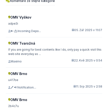
Komentáře ze stejné kategorie
OMV Vyškov
adpe3i
05. Zář 2025 v 11:07
🔑 📩 Incoming Depo...
OMV Tvarožná
If you are going for best contents like I do, only pay a quick visit this
web site everyday as ...
22. Kvě 2025 v 0:54
Maximo
OMV Brno
u417oe
11. Srp 2025 v 2:58
🖊 📢 Notification:...
OMV Brno
2b4c7u