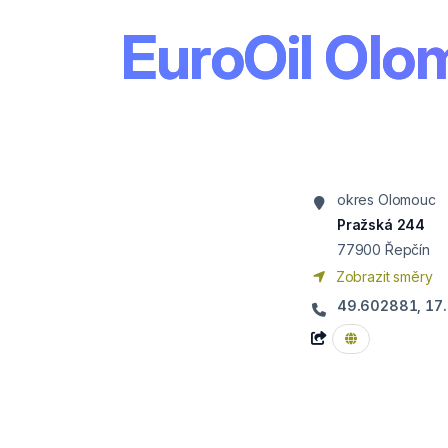
EuroOil Olo
okres Olomouc
Pražská 244
77900
Řepčín
Zobrazit směry
49.602881, 17