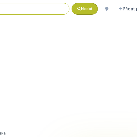
Přidat
hledat
ská