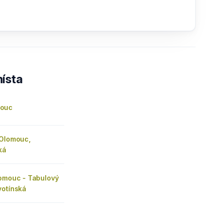
ísta
ouc
 Olomouc,
ká
lomouc - Tabulový
votínská