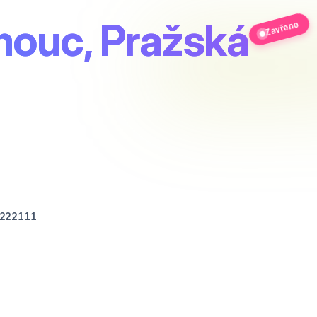
mouc, Pražská
Zavřeno
.222111