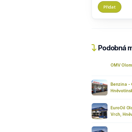
Podobná m
OMV Olom
Benzina -
Hněvotíns
EuroOil O
Vrch, Hně