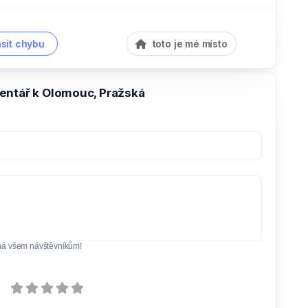
sit chybu
toto je mé místo
entář k Olomouc, Pražská
ná všem návštěvníkům!