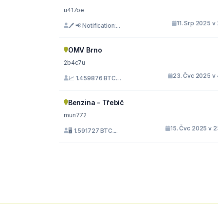
u417oe
11. Srp 2025 v
🖊 📢 Notification:...
OMV Brno
2b4c7u
23. Čvc 2025 v 
📈 1.459876 BTC....
Benzina - Třebíč
mun772
15. Čvc 2025 v 2
🖥 1.591727 BTC....