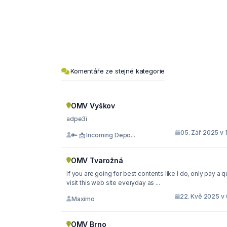
Komentáře ze stejné kategorie
OMV Vyškov
adpe3i
05. Zář 2025 v 
🔑 📩 Incoming Depo...
OMV Tvarožná
If you are going for best contents like I do, only pay a q
visit this web site everyday as ...
22. Kvě 2025 v 
Maximo
OMV Brno