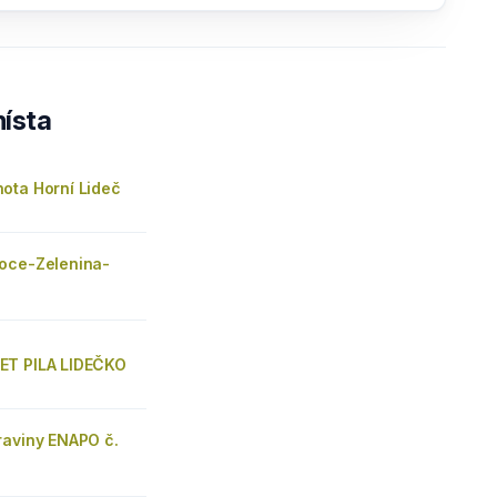
ísta
ota Horní Lideč
oce-Zelenina-
ET PILA LIDEČKO
raviny ENAPO č.