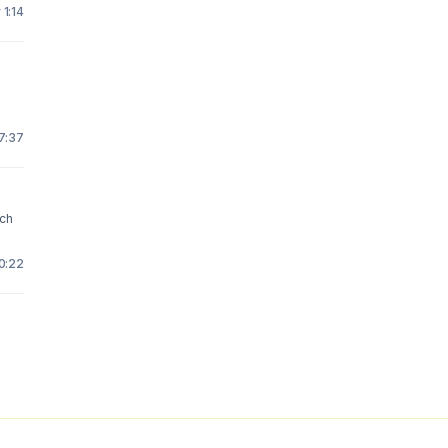
 1:14
7:37
ich
10:22