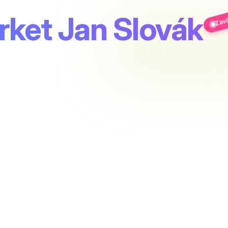
ket Jan Slovák
Zav