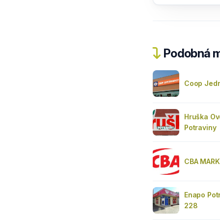
Podobná m
Coop Jedn
Hruška Ov
Potraviny
CBA MARK
Enapo Pot
228