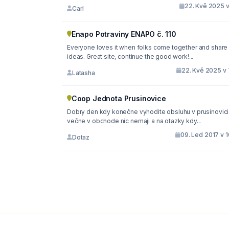
22. Kvě 2025 v
Carl
Enapo Potraviny ENAPO č. 110
Everyone loves it when folks come together and share
ideas. Great site, continue the good work!...
22. Kvě 2025 v 
Latasha
Coop Jednota Prusinovice
Dobry den kdy konečne vyhodite obsluhu v prusinovic
večne v obchode nic nemaji a na otazky kdy...
09. Led 2017 v 
Dotaz