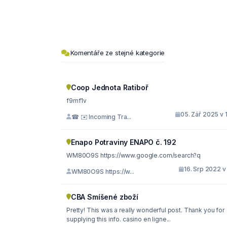
Komentáře ze stejné kategorie
Coop Jednota Ratiboř
f9mf1v
05. Zář 2025 v 
☎ ✉️ Incoming Tra...
Enapo Potraviny ENAPO č. 192
WM80O9S https://www.google.com/search?q
16. Srp 2022 v
WM80O9S https://w...
CBA Smíšené zboží
Pretty! This was a really wonderful post. Thank you for
supplying this info. casino en ligne...