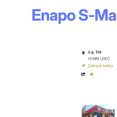
Enapo S-Mar
č.p. 114
HORNÍ LIDEČ
Zobrazit směry