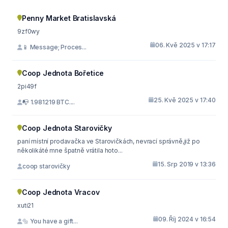
Penny Market Bratislavská
9zf0wy
06. Kvě 2025 v 17:17
📱 Message; Proces...
Coop Jednota Bořetice
2pi49f
25. Kvě 2025 v 17:40
📭 1.981219 BTC....
Coop Jednota Starovičky
paní místní prodavačka ve Starovičkách, nevrací správně,již po
několikáté mne špatně vrátila hoto...
15. Srp 2019 v 13:36
coop starovičky
Coop Jednota Vracov
xuti21
09. Říj 2024 v 16:54
🔩 You have a gift...