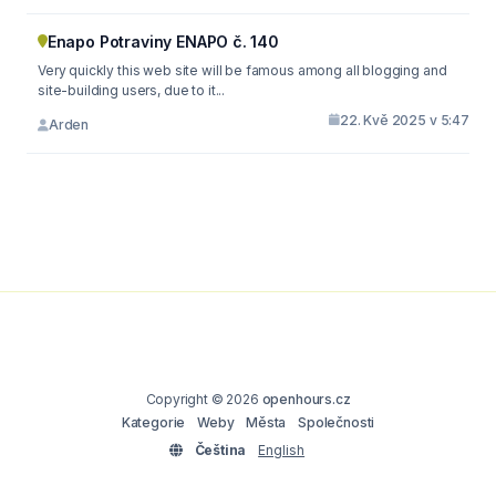
Enapo Potraviny ENAPO č. 140
Very quickly this web site will be famous among all blogging and
site-building users, due to it...
22. Kvě 2025 v 5:47
Arden
Copyright © 2026
openhours.cz
Kategorie
Weby
Města
Společnosti
Čeština
English