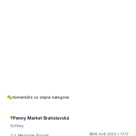
Komentáře ze stejné kategorie
Penny Market Bratislavská
9zf0wy
06. Kvě 2025 v 17:17
📱 Message; Proces...