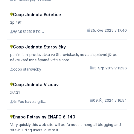
Coop Jednota Bořetice
2pi49f
25. Kvě 2025 v 17:40
📭 1.981219 BTC....
Coop Jednota Starovičky
paní místní prodavačka ve Starovičkách, nevrací správně,již po
několikáté mne špatně vrátila hoto...
15. Srp 2019 v 13:36
coop starovičky
Coop Jednota Vracov
xuti21
09. Říj 2024 v 16:54
🔩 You have a gift...
Enapo Potraviny ENAPO č. 140
Very quickly this web site will be famous among all blogging and
site-building users, due to it...