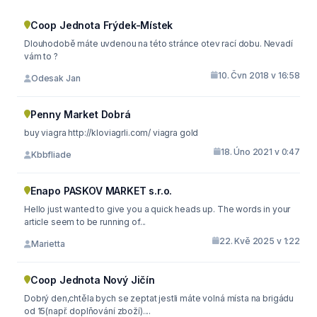
Coop Jednota Frýdek-Místek
Dlouhodobě máte uvdenou na této stránce otev rací dobu. Nevadí
vám to ?
10. Čvn 2018 v 16:58
Odesak Jan
Penny Market Dobrá
buy viagra http://kloviagrli.com/ viagra gold
18. Úno 2021 v 0:47
Kbbfliade
Enapo PASKOV MARKET s.r.o.
Hello just wanted to give you a quick heads up. The words in your
article seem to be running of...
22. Kvě 2025 v 1:22
Marietta
Coop Jednota Nový Jičín
Dobrý den,chtěla bych se zeptat jestli máte volná místa na brigádu
od 15(např. doplňování zboží)....