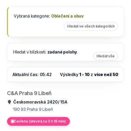
Vybraná kategorie:
Oblečení a obuv
Hledat ve všech kategoriích
Hledat v blízkosti:
zadané polohy
.
Hledat vše
Aktuální čas: 05:42
Výsledky
1 - 10
z
více než 50
C&A Praha 9 Libeň
Českomoravská 2420/ 15A
190 93
Praha 9 Libeň
Zavřeno (otevírá za 3 h 18 min)