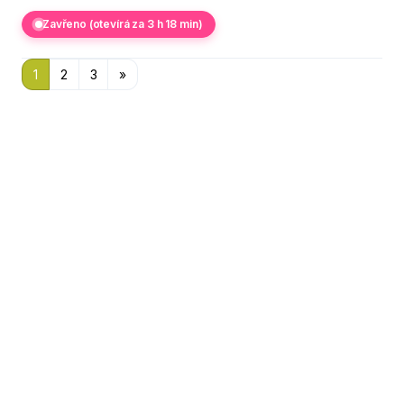
Zavřeno (otevírá za 3 h 18 min)
1
2
3
»