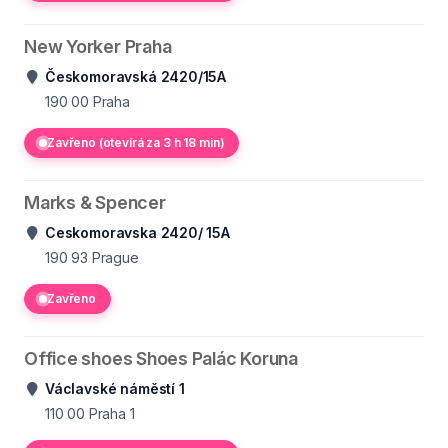
New Yorker Praha
Českomoravská 2420/15A
190 00
Praha
Zavřeno (otevírá za 3 h 18 min)
Marks & Spencer
Ceskomoravska 2420/ 15A
190 93
Prague
Zavřeno
Office shoes Shoes Palác Koruna
Václavské náměstí 1
110 00
Praha 1