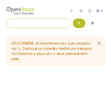
UPOZORNĚNÍ: <b>Deichmann</b> bylo smazáno.
<br /> Zobrazují se výsledky hledání pro kategorii
<b>Oblečení a obuv</b> v okolí odstraněného
místa.