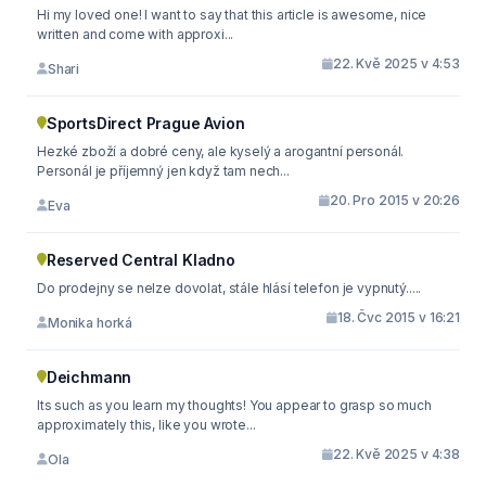
Hi my loved one! I want to say that this article is awesome, nice
written and come with approxi...
22. Kvě 2025 v 4:53
Shari
SportsDirect Prague Avion
Hezké zboží a dobré ceny, ale kyselý a arogantní personál.
Personál je příjemný jen když tam nech...
20. Pro 2015 v 20:26
Eva
Reserved Central Kladno
Do prodejny se nelze dovolat, stále hlásí telefon je vypnutý.....
18. Čvc 2015 v 16:21
Monika horká
Deichmann
Its such as you learn my thoughts! You appear to grasp so much
approximately this, like you wrote...
22. Kvě 2025 v 4:38
Ola