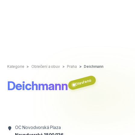
Kategorie
Oblečení a obuv
Praha
Deichmann
Otevřeno
Deichmann
OC Novodvorská Plaza
Novodvorská 1800/136