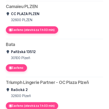
Camaieu PLZEN
CC PLAZA PLZEN
32600
PLZEN
Zavřeno (otevírá za 1 h 03 min)
Bata
Pařížská 13512
30100
Plzeň
Zavřeno
Triumph Lingerie Partner - OC Plaza Plzeň
Račická 2
32600
Plzeň
Zavřeno (otevírá za 1 h 03 min)