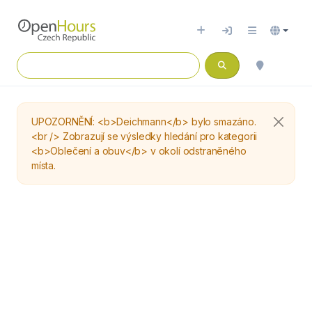
UPOZORNĚNÍ: <b>Deichmann</b> bylo smazáno.
<br /> Zobrazují se výsledky hledání pro kategorii
<b>Oblečení a obuv</b> v okolí odstraněného
místa.