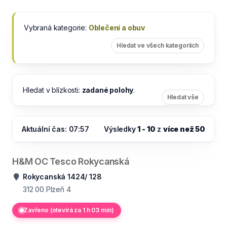
Vybraná kategorie:
Oblečení a obuv
Hledat ve všech kategoriích
Hledat v blízkosti:
zadané polohy
.
Hledat vše
Aktuální čas: 07:57
Výsledky
1 - 10
z
více než 50
H&M OC Tesco Rokycanská
Rokycanská 1424/ 128
312 00
Plzeň 4
Zavřeno (otevírá za 1 h 03 min)