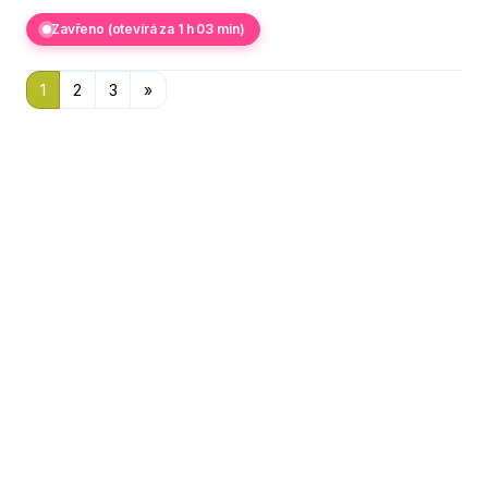
Zavřeno (otevírá za 1 h 03 min)
1
2
3
»