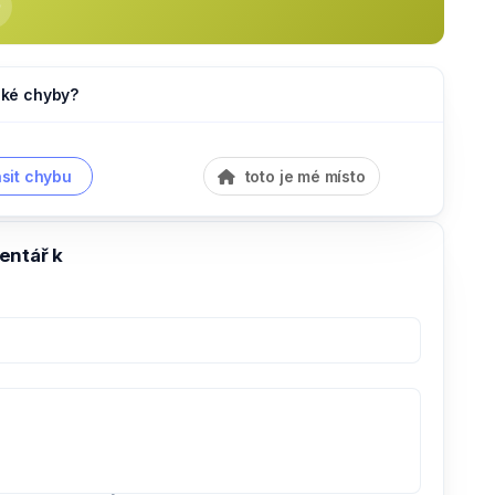
jaké chyby?
sit chybu
toto je mé místo
entář k