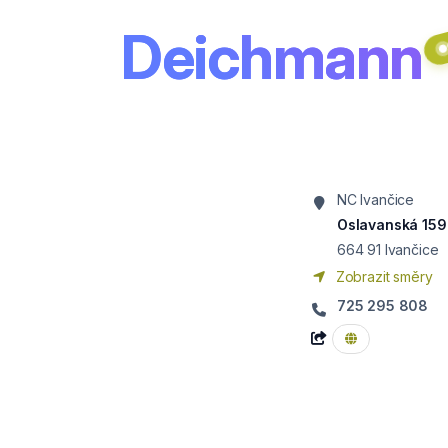
Deichmann
NC Ivančice
Oslavanská 159
664 91
Ivančice
Zobrazit směry
725 295 808