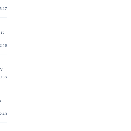
23:47
2:46
very
 3:56
2:43