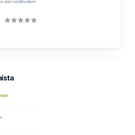
ná všem návštěvníkům!
ísta
hion
n