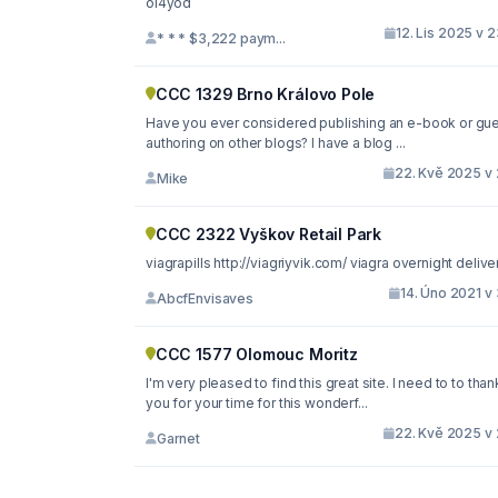
oi4yod
12. Lis 2025 v 
* * * $3,222 paym...
CCC 1329 Brno Královo Pole
Have you ever considered publishing an e-book or guest
authoring on other blogs? I have a blog ...
22. Kvě 2025 v 
Mike
CCC 2322 Vyškov Retail Park
viagrapills http://viagriyvik.com/ viagra overnight deli
14. Úno 2021 v
AbcfEnvisaves
CCC 1577 Olomouc Moritz
I'm very pleased to find this great site. I need to to thank
you for your time for this wonderf...
22. Kvě 2025 v 
Garnet