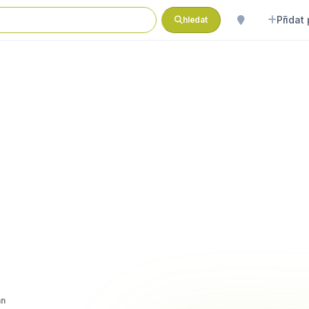
Přidat
hledat
nn