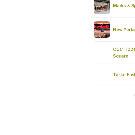
Marks & S
New Yorke
CCC 1102
Square
Takko Fas