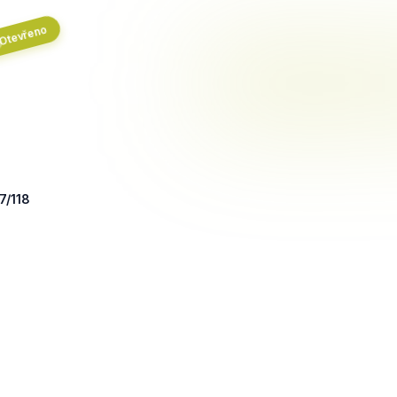
Otevřeno
7/118