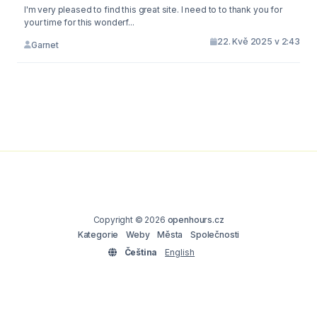
I'm very pleased to find this great site. I need to to thank you for
your time for this wonderf...
22. Kvě 2025 v 2:43
Garnet
Copyright © 2026
openhours.cz
Kategorie
Weby
Města
Společnosti
Čeština
English