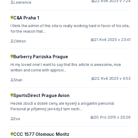
22. Kvě 2025 v 7:24
Lawrence
C&A Praha 1
I think the admin of this site is really working hard in favor of his site,
for the reason that...
21. Kvě 2025 v 23:41
Clinton
Burberry Parizska Prague
Hi my loved one! I want to say that this article is awesome, nice
written and come with approxi...
22. Kvě 2025 v 4:53
Shari
SportsDirect Prague Avion
Hezké zboží a dobré ceny, ale kyselý a arogantní personál.
Personál je příjemný jen když tam nech...
20. Pro 2015 v 20:26
Eva
CCC 1577 Olomouc Moritz