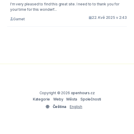
I'm very pleased to find this great site. I need to to thank you for
your time for this wonderf...
22. Kvě 2025 v 2:43
Garnet
Copyright © 2026
openhours.cz
Kategorie
Weby
Města
Společnosti
Čeština
English