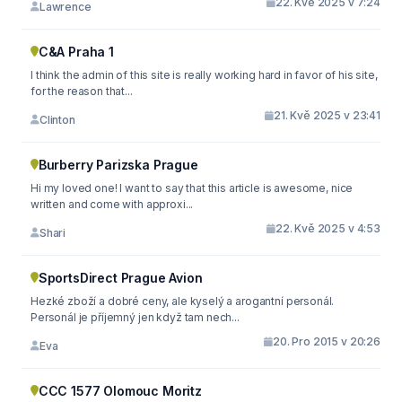
22. Kvě 2025 v 7:24
Lawrence
C&A Praha 1
I think the admin of this site is really working hard in favor of his site,
for the reason that...
21. Kvě 2025 v 23:41
Clinton
Burberry Parizska Prague
Hi my loved one! I want to say that this article is awesome, nice
written and come with approxi...
22. Kvě 2025 v 4:53
Shari
SportsDirect Prague Avion
Hezké zboží a dobré ceny, ale kyselý a arogantní personál.
Personál je příjemný jen když tam nech...
20. Pro 2015 v 20:26
Eva
CCC 1577 Olomouc Moritz