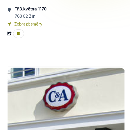
Tř.3.května 1170
763 02
Zlín
Zobrazit směry