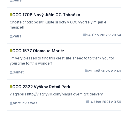
Berry
CCC 1708 Nový Jičín OC Tabačka
Chcete chodit bosy? Kupte si boty v CCC vydržely mi jen 4
měsíce!!!
24. Úno 2017 v 20:54
Petra
CCC 1577 Olomouc Moritz
I'm very pleased to find this great site. I need to to thank you for
your time for this wonderf...
22. Kvě 2025 v 2:43
Garnet
CCC 2322 Vyškov Retail Park
viagrapills http://viagriyvik.com/ viagra overnight delivery
14. Úno 2021 v 3:56
AbcfEnvisaves