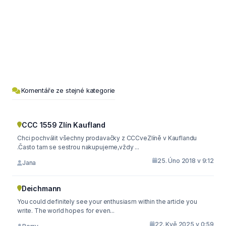
Komentáře ze stejné kategorie
CCC 1559 Zlín Kaufland
Chci pochválit všechny prodavačky z CCCveZlíně v Kauflandu
.Často tam se sestrou nakupujeme,vždy ...
25. Úno 2018 v 9:12
Jana
Deichmann
You could definitely see your enthusiasm within the article you
write. The world hopes for even...
22. Kvě 2025 v 0:59