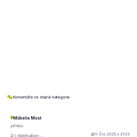
Komentáře ze stejné kategorie
Möbelix Most
y614os
11. Čvc 2025 v 21:23
🔩 Notification- ...