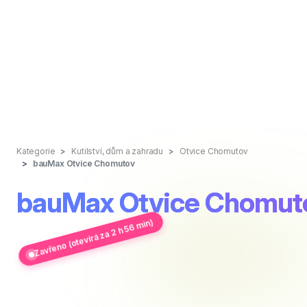
Kategorie
Kutilství, dům a zahradu
Otvice Chomutov
bauMax Otvice Chomutov
bauMax Otvice Chomut
Zavřeno (otevírá za 2 h 56 min)