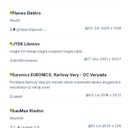
Planeo Elektro
4hu2if
05. Zář 2025 v 11:08
🛡 📩 New Deposit -...
JYSK Litvinov
viagra for cheap viagra coupuns viagra cipla
17. Úno 2021 v 20:07
AbcfEnvisaves
Euronics EURONICS, Karlovy Vary - OC Varyáda
Prodejna Karlovy Vary pri vraceni zbozi maximalni davka arogance a
neochoty! Uz nikdy vice!
03. Lis 2018 v 20:12
Jakub
bauMax Kladno
0kum3e
01. Lis 2025 v 1:26
📁 ⚠️ Urgent: 0.6 ...