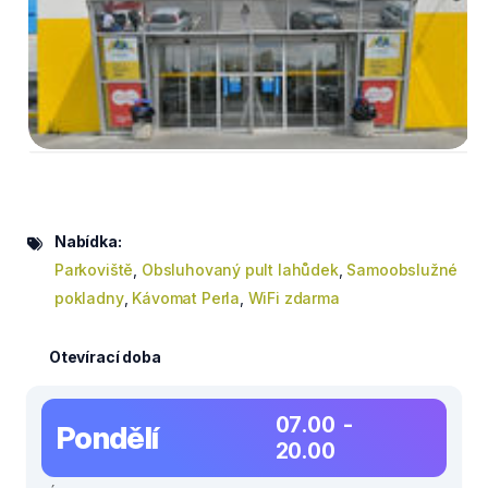
Nabídka:
Parkoviště
,
Obsluhovaný pult lahůdek
,
Samoobslužné
pokladny
,
Kávomat Perla
,
WiFi zdarma
Otevírací doba
07.00 -
Pondělí
20.00