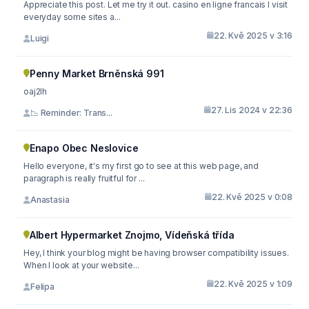
Appreciate this post. Let me try it out. casino en ligne francais I visit
everyday some sites a...
22. Kvě 2025 v 3:16
Luigi
Penny Market Brněnská 991
oaj2lh
27. Lis 2024 v 22:36
📉 Reminder: Trans...
Enapo Obec Neslovice
Hello everyone, it's my first go to see at this web page, and
paragraph is really fruitful for ...
22. Kvě 2025 v 0:08
Anastasia
Albert Hypermarket Znojmo, Vídeňská třída
Hey, I think your blog might be having browser compatibility issues.
When I look at your website...
22. Kvě 2025 v 1:09
Felipa