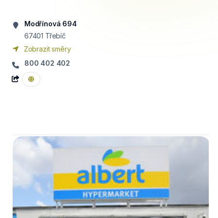
Modřínová 694
67401
Třebíč
Zobrazit směry
800 402 402