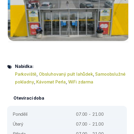
Nabídka:
Parkoviště
,
Obsluhovaný pult lahůdek
,
Samoobslužné
pokladny
,
Kávomat Perla
,
WiFi zdarma
Otevírací doba
Pondělí
07.00 - 21.00
Úterý
07.00 - 21.00
Středa
07.00 - 21.00