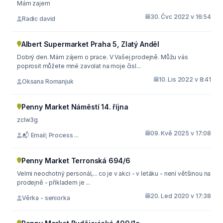
Mám zajem
30. Čvc 2022 v 16:54
Radic david
Albert Supermarket Praha 5, Zlatý Anděl
Dobrý den. Mám zájem o prace. V Vašej prodejně. Můžu vás
poprosit můžete mné zavolat na moje čisl...
10. Lis 2022 v 8:41
Oksana Romanjuk
Penny Market Náměstí 14. října
zclw3g
09. Kvě 2025 v 17:08
📬 Email; Process ...
Penny Market Terronská 694/6
Velmi neochotný personál,... co je v akci - v letáku - není většinou na
prodejně - příkladem je ...
20. Led 2020 v 17:38
Věrka - seniorka