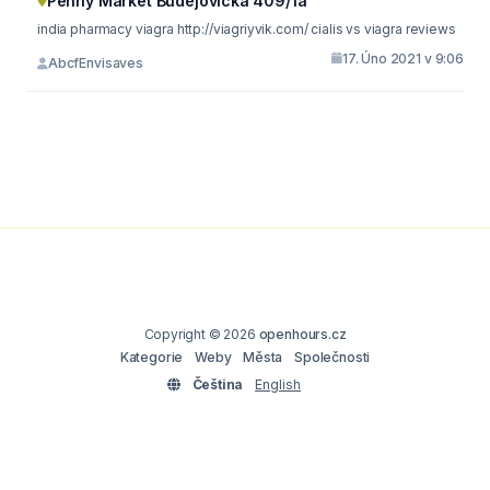
Penny Market Budějovická 409/1a
india pharmacy viagra http://viagriyvik.com/ cialis vs viagra reviews
17. Úno 2021 v 9:06
AbcfEnvisaves
Copyright © 2026
openhours.cz
Kategorie
Weby
Města
Společnosti
Čeština
English