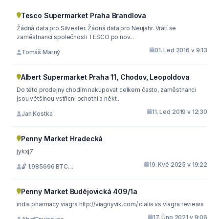
Tesco Supermarket Praha Brandlova
Žádná data pro Silvester. Žádná data pro Neujahr. Vrátí se
zaměstnanci společnosti TESCO po nov...
01. Led 2016 v 9:13
Tomáš Marný
Albert Supermarket Praha 11, Chodov, Leopoldova
Do této prodejny chodím nakupovat celkem často, zaměstnanci
jsou většinou vstřícní ochotní a někt...
11. Led 2019 v 12:30
Jan Kostka
Penny Market Hradecká
jykxj7
19. Kvě 2025 v 19:22
🔓 1.985696 BTC....
Penny Market Budějovická 409/1a
india pharmacy viagra http://viagriyvik.com/ cialis vs viagra reviews
17. Úno 2021 v 9:06