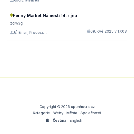
AbcfEnvisaves
Penny Market Náměstí 14. října
zclw3g
09. Kvě 2025 v 17:08
📬 Email; Process ...
Copyright © 2026
openhours.cz
Kategorie
Weby
Města
Společnosti
Čeština
English