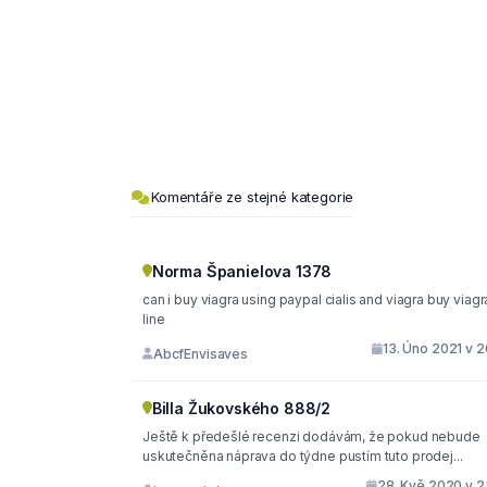
Komentáře ze stejné kategorie
Norma Španielova 1378
can i buy viagra using paypal cialis and viagra buy viagra on
line
13. Úno 2021 v 2
AbcfEnvisaves
Billa Žukovského 888/2
Ještě k předešlé recenzi dodávám, že pokud nebude
uskutečněna náprava do týdne pustím tuto prodej...
28. Kvě 2020 v 2