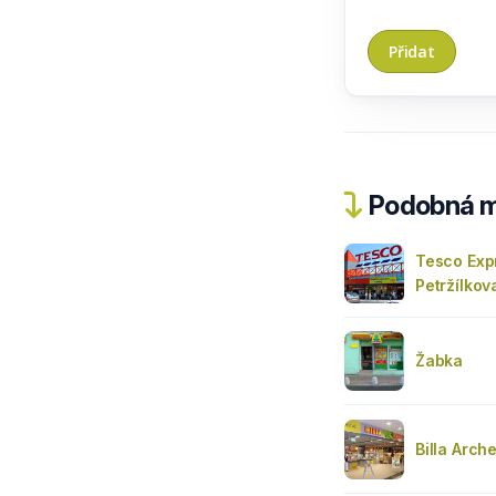
Podobná m
Tesco Exp
Petržílkov
Žabka
Billa Arch