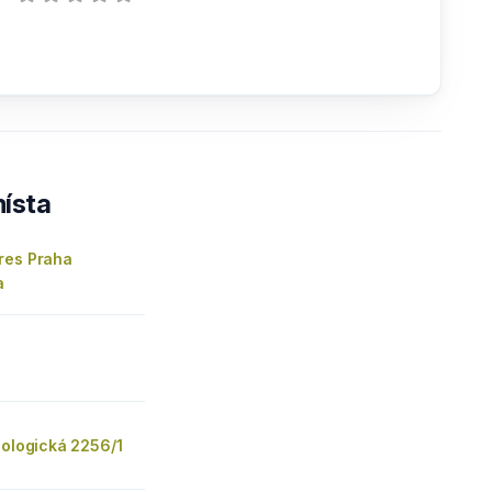
ísta
res Praha
a
eologická 2256/1