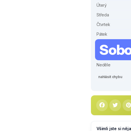
Úterý
Středa
Čtvrtek
Pátek
Sobo
Neděle
nahlásit chybu
Všimli jste si ně