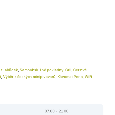
lt lahůdek
,
Samoobslužné pokladny
,
Gril
,
Čerstvě
i
,
Výběr z českých minipivovarů
,
Kávomat Perla
,
WiFi
07.00 - 21.00