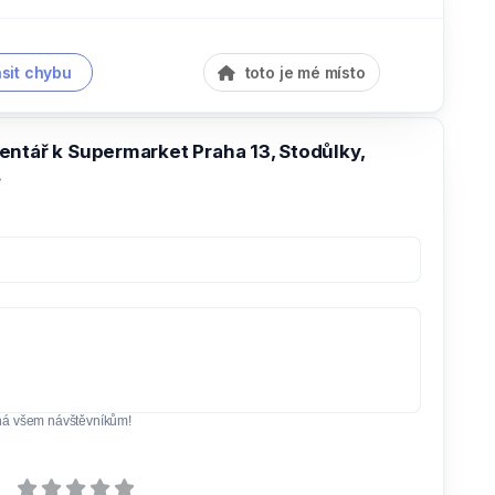
sit chybu
toto je mé místo
entář k Supermarket Praha 13, Stodůlky,
.
ná všem návštěvníkům!