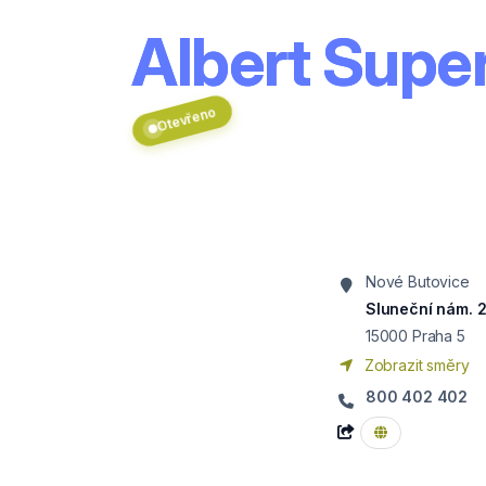
Albert Super
Otevřeno
Nové Butovice
Sluneční nám. 
15000
Praha 5
Zobrazit směry
800 402 402