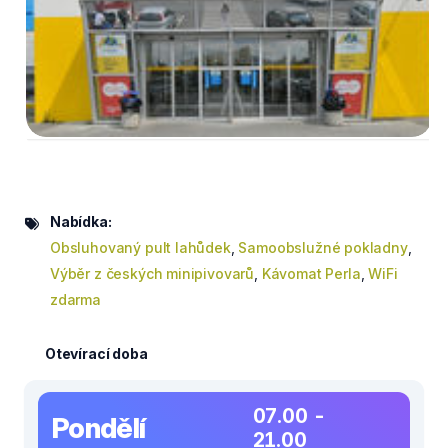
Nabídka:
Obsluhovaný pult lahůdek
,
Samoobslužné pokladny
,
Výběr z českých minipivovarů
,
Kávomat Perla
,
WiFi
zdarma
Otevírací doba
07.00 -
Pondělí
21.00