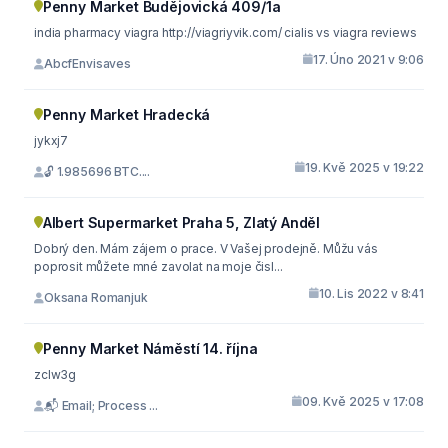
Penny Market Budějovická 409/1a
india pharmacy viagra http://viagriyvik.com/ cialis vs viagra reviews
17. Úno 2021 v 9:06
AbcfEnvisaves
Penny Market Hradecká
jykxj7
19. Kvě 2025 v 19:22
🔓 1.985696 BTC....
Albert Supermarket Praha 5, Zlatý Anděl
Dobrý den. Mám zájem o prace. V Vašej prodejně. Můžu vás
poprosit můžete mné zavolat na moje čisl...
10. Lis 2022 v 8:41
Oksana Romanjuk
Penny Market Náměstí 14. října
zclw3g
09. Kvě 2025 v 17:08
📬 Email; Process ...