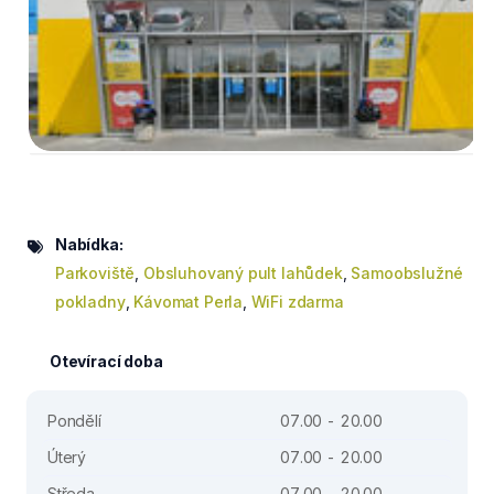
Nabídka:
Parkoviště
,
Obsluhovaný pult lahůdek
,
Samoobslužné
pokladny
,
Kávomat Perla
,
WiFi zdarma
Otevírací doba
Pondělí
07.00 - 20.00
Úterý
07.00 - 20.00
Středa
07.00 - 20.00