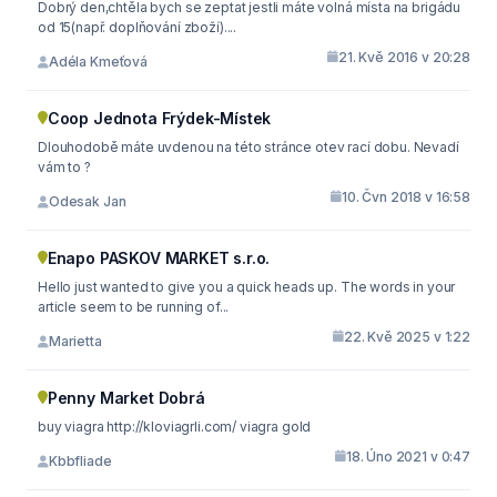
Dobrý den,chtěla bych se zeptat jestli máte volná místa na brigádu
od 15(např. doplňování zboží)....
21. Kvě 2016 v 20:28
Adéla Kmeťová
Coop Jednota Frýdek-Místek
Dlouhodobě máte uvdenou na této stránce otev rací dobu. Nevadí
vám to ?
10. Čvn 2018 v 16:58
Odesak Jan
Enapo PASKOV MARKET s.r.o.
Hello just wanted to give you a quick heads up. The words in your
article seem to be running of...
22. Kvě 2025 v 1:22
Marietta
Penny Market Dobrá
buy viagra http://kloviagrli.com/ viagra gold
18. Úno 2021 v 0:47
Kbbfliade