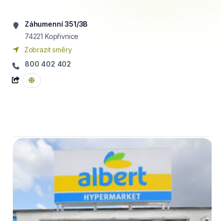
Záhumenní 351/3B
74221
Kopřivnice
Zobrazit směry
800 402 402