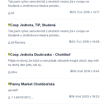
Tak jsem i přes varování lidí z okolních vesnic,že v coopu ve
Studené u Jindřichova Hradce prodáv...
25. Čvc 2016 v 13:17
Jiří
Coop Jednota, TIP, Studená
Tak jsem i přes varování lidí z okolních vesnic,že v coopu ve
Studené u Jindřichova Hradce prodáv...
25. Čvc 2016 v 14:08
Jiří Řeřicha
Coop Jednota Doubravka - Chotěboř
Přijde mi divný, že když si tam přijde zákazník koupit zboží, aby měl
na druhý den jídlo, tak zji...
06. Kvě 2018 v 9:44
Jirka
Penny Market Chotěbořská
upvedf
19. Kvě 2025 v 19:23
📍 1.491151 BTC....