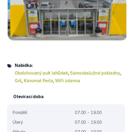
Nabídka:
Obsluhovaný pult lahůdek
,
Samoobslužné pokladny
,
Gril
,
Kávomat Perla
,
WiFi zdarma
Otevírací doba
Pondělí
07.00 - 19.00
Úterý
07.00 - 19.00
Středa
07.00 - 19.00