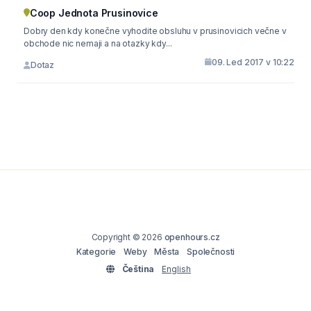
Coop Jednota Prusinovice
Dobry den kdy konečne vyhodite obsluhu v prusinovicich večne v
obchode nic nemaji a na otazky kdy...
09. Led 2017 v 10:22
Dotaz
Copyright © 2026
openhours.cz
Kategorie
Weby
Města
Společnosti
Čeština
English