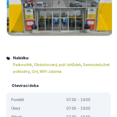
Nabídka:
Parkoviště
,
Obsluhovaný pult lahůdek
,
Samoobslužné
pokladny
,
Gril
,
WiFi zdarma
Otevírací doba
Pondělí
07.00 - 19.00
Úterý
07.00 - 19.00
Středa
07.00 - 19.00