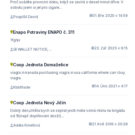
Proč uvádíte provozní dobu, když se zavírá o deset minut dříve. V
sobotu jsem si jel pro cigare...
01. Bře 2020 v 14:59
Pospíšil David
Enapo Potraviny ENAPO č. 311
1fgnjv
22. Zář 2025 v 6:15
💽 WALLET NOTICE; ...
Coop Jednota Domaželice
viagra in kanada purchasing viagra in usa california where can i buy
viagra
14. Úno 2021 v 4:17
Kbbfliade
Coop Jednota Nový Jičín
Dobrý den,chtěla bych se zeptat jestli máte volná místa na brigádu
od 15(např. doplňování zboží)....
21. Kvě 2016 v 20:28
Adéla Kmeťová