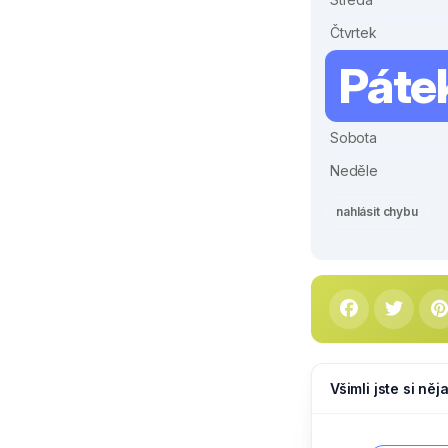
Čtvrtek
Páte
Sobota
Neděle
nahlásit chybu
Všimli jste si ně