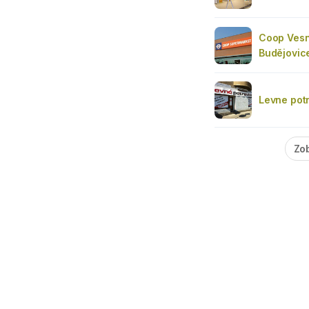
Coop Ves
Budějovic
Levne pot
Zob