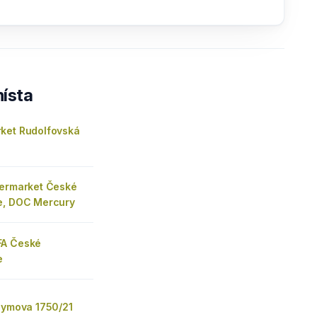
ísta
ket Rudolfovská
permarket České
e, DOC Mercury
FA České
e
onymova 1750/21