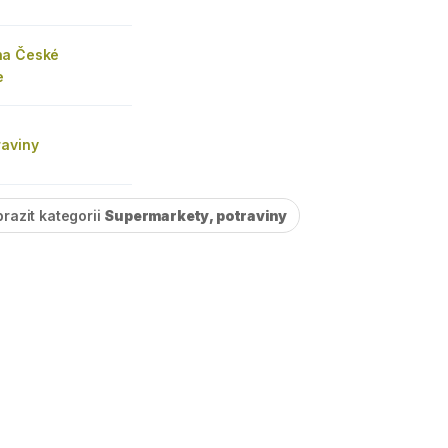
na České
e
raviny
razit kategorii
Supermarkety, potraviny