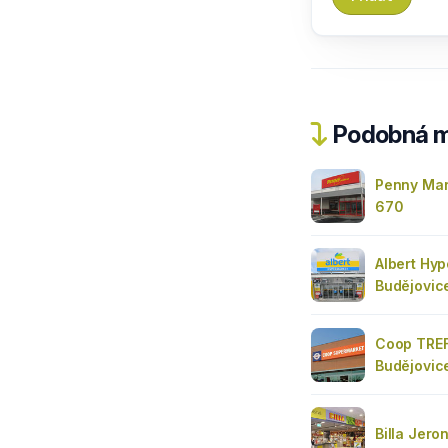
Podobná m
Penny Mar
670
Albert Hy
Budějovic
Coop TRE
Budějovic
Billa Jer