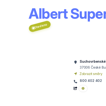
Albert Supe
Otevřeno
Suchovrbenské
37006
České Bu
Zobrazit směry
800 402 402