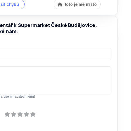
sit chybu
toto je mé místo
entář k Supermarket České Budějovice,
ké nám.
ná všem návštěvníkům!