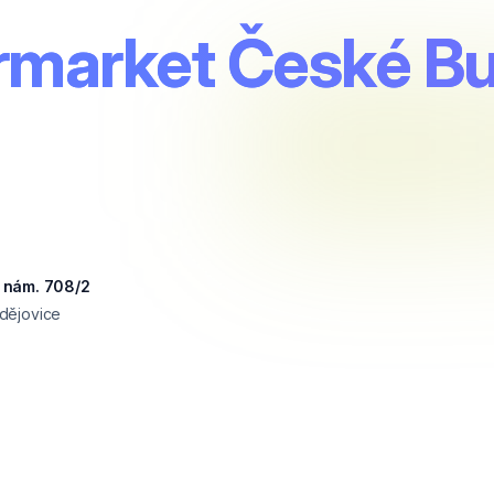
rmarket České B
 nám. 708/2
dějovice