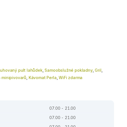
uhovaný pult lahůdek
,
Samoobslužné pokladny
,
Gril
,
 minipivovarů
,
Kávomat Perla
,
WiFi zdarma
07.00 - 21.00
07.00 - 21.00
07.00 - 21.00