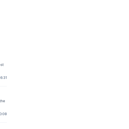
16:31
 the
0:08