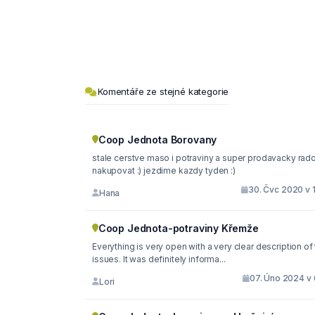
Komentáře ze stejné kategorie
Coop Jednota Borovany
stale cerstve maso i potraviny a super prodavacky radost
nakupovat :) jezdime kazdy tyden :)
30. Čvc 2020 v 
Hana
Coop Jednota-potraviny Křemže
Everything is very open with a very clear description of
issues. It was definitely informa...
07. Úno 2024 v 
Lori