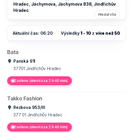
Hradec, Jáchymova, Jáchymova 838, Jindřichův
Hradec
.
Hledat vše
Aktuální čas: 06:20
Výsledky
1 - 10
z
více než 50
Bata
Panská 91I
37701
Jindřichův Hradec
Zavřeno (otevírá za 2 h 40 min)
Takko Fashion
Rezkova 953/III
377 01
Jindřichův Hradec
Zavřeno (otevírá za 2 h 40 min)