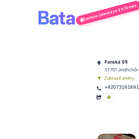
Zavřeno (otevírá za 2 h 13 min)
Bata
Panská 91I
37701
Jindřichů
Zobrazit směry
+4207316189