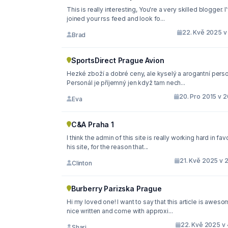
This is really interesting, You're a very skilled blogger. I
joined your rss feed and look fo...
22. Kvě 2025 v 
Brad
SportsDirect Prague Avion
Hezké zboží a dobré ceny, ale kyselý a arogantní perso
Personál je příjemný jen když tam nech...
20. Pro 2015 v 2
Eva
C&A Praha 1
I think the admin of this site is really working hard in favor of
his site, for the reason that...
21. Kvě 2025 v 
Clinton
Burberry Parizska Prague
Hi my loved one! I want to say that this article is aweso
nice written and come with approxi...
22. Kvě 2025 v 
Shari