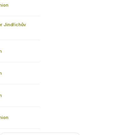
hion
r Jindřichův
n
n
n
hion