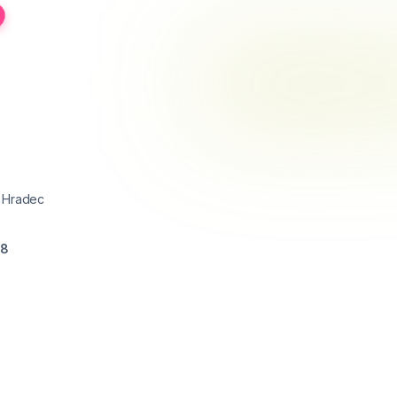
v Hradec
18