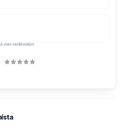
ná všem návštěvníkům!
ísta