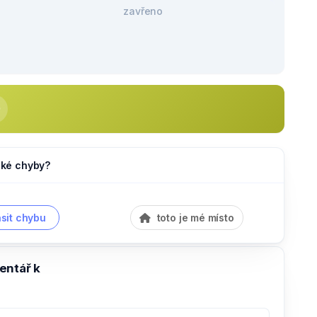
zavřeno
jaké chyby?
sit chybu
toto je mé místo
entář k