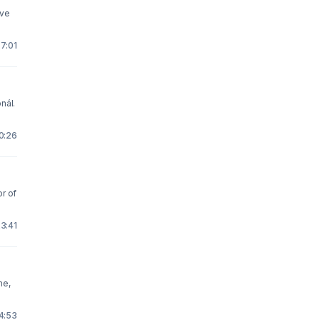
've
7:01
nál.
0:26
23:41
me,
4:53