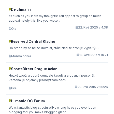
Deichmann
Its such as you learn my thoughts! You appear to grasp so much
approximately this, like you wrote...
22. Kvě 2025 v 4:38
Ola
Reserved Central Kladno
Do prodejny se nelze dovolat, stále hlásí telefon je vypnutý.....
18. Čvc 2015 v 16:21
Monika horká
SportsDirect Prague Avion
Hezké zboží a dobré ceny, ale kyselý a arogantní personál.
Personál je příjemný jen když tam nech...
20. Pro 2015 v 20:26
Eva
Humanic OC Forum
Wow, fantastic blog structure! How long have you ever been
blogging for? you make blogging glanc...