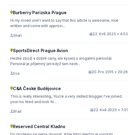
Burberry Parizska Prague
Hi my loved one! I want to say that this article is awesome, nice
written and come with approxi...
22. Kvě 2025 v 4:53
Shari
SportsDirect Prague Avion
Hezké zboží a dobré ceny, ale kyselý a arogantní personál.
Personál je příjemný jen když tam nech...
20. Pro 2015 v 20:26
Eva
C&A České Budějovice
This is really interesting, You're a very skilled blogger. I've joined
your rss feed and look fo...
22. Kvě 2025 v 7:01
Brad
Reserved Central Kladno
Do prodejny se nelze dovolat, stále hlásí telefon je vypnutý.....