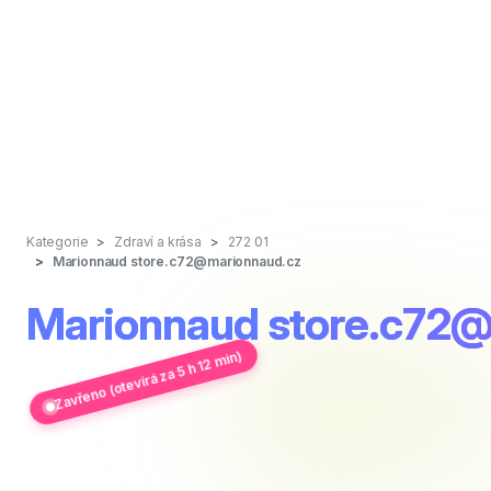
Kategorie
Zdraví a krása
272 01
Marionnaud
store.c72@marionnaud.cz
Marionnaud
store.c72@
Zavřeno (otevírá za 5 h 12 min)