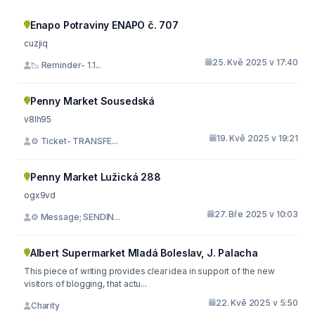
Enapo Potraviny ENAPO č. 707
cuzjiq
25. Kvě 2025 v 17:40
📉 Reminder- 1.1...
Penny Market Sousedská
v8lh95
19. Kvě 2025 v 19:21
⚙ Ticket- TRANSFE...
Penny Market Lužická 288
ogx9vd
27. Bře 2025 v 10:03
⚙ Message; SENDIN...
Albert Supermarket Mladá Boleslav, J. Palacha
This piece of writing provides clear idea in support of the new
visitors of blogging, that actu...
22. Kvě 2025 v 5:50
Charity