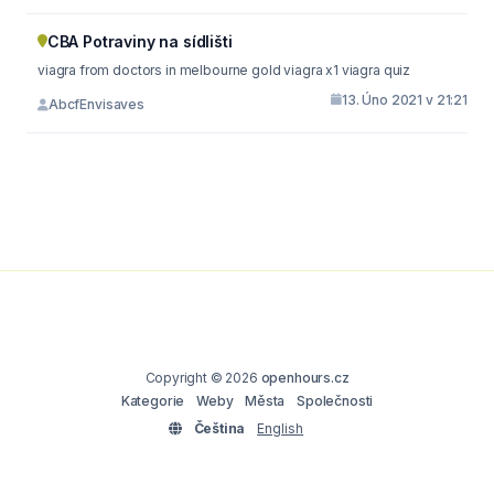
CBA Potraviny na sídlišti
viagra from doctors in melbourne gold viagra x1 viagra quiz
13. Úno 2021 v 21:21
AbcfEnvisaves
Copyright © 2026
openhours.cz
Kategorie
Weby
Města
Společnosti
Čeština
English