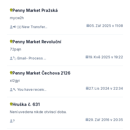
Penny Market Pražská
mycw2h
05. Zář 2025 v 11:08
📢 ✉️ New Transfer...
Penny Market Revoluční
72pajn
19. Kvě 2025 v 19:22
🏷 Email- Process ...
Penny Market Čechova 2126
xl2gyi
27. Lis 2024 v 22:34
🔨 You have receiv...
Hruška č. 631
Není uvedena nikde otvírací doba.
29. Zář 2016 v 20:35
?