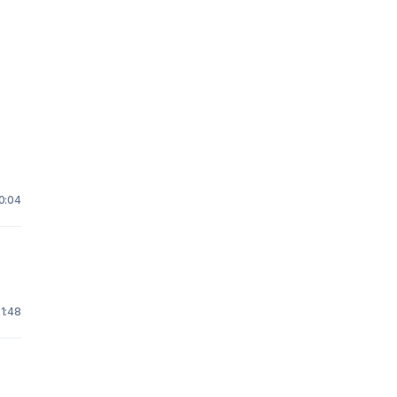
10:04
1:48