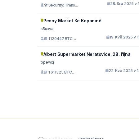
28. Srp 2025 v 
🛠 Security: Trans...
Penny Market Ke Kopanině
s5uxya
19. Kvě 2025 v 
📘 1.129447 BTC....
Albert Supermarket Neratovice, 28. října
opewxj
22. Kvě 2025 v 1
📘 1.611325 BTC....