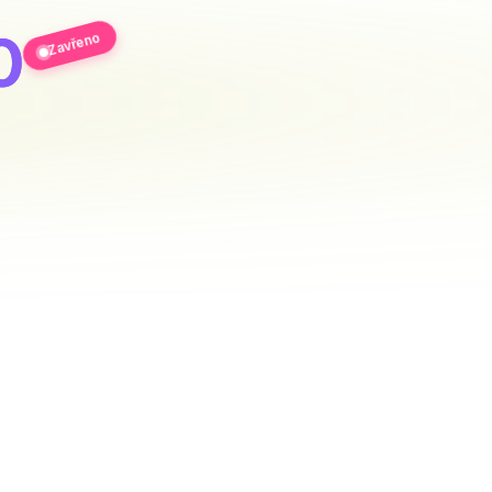
0
Zavřeno