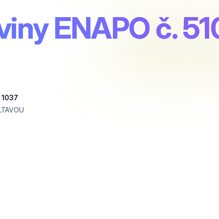
viny ENAPO č. 51
 1037
LTAVOU