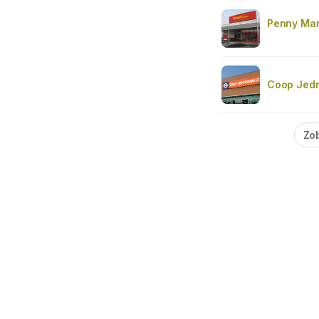
Penny Mar
Coop Jedn
Zob