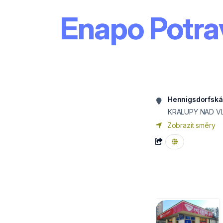
Enapo Potra
Hennigsdorfská
KRALUPY NAD V
Zobrazit směry