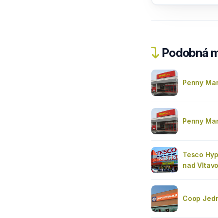
Podobná m
Penny Mar
Penny Mar
Tesco Hyp
nad Vltav
Coop Jedn