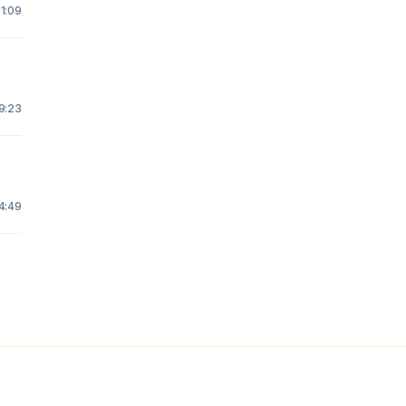
11:09
19:23
4:49