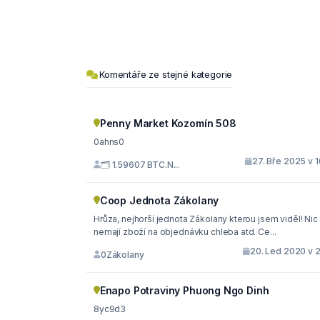
Komentáře ze stejné kategorie
Penny Market Kozomín 508
0ahns0
27. Bře 2025 v 
🗂 1.59607 BTC.N...
Coop Jednota Zákolany
Hrůza, nejhorší jednota Zákolany kterou jsem viděl! Nic
nemají zboží na objednávku chleba atd. Ce...
20. Led 2020 v 2
0Zákolany
Enapo Potraviny Phuong Ngo Dinh
8yc9d3