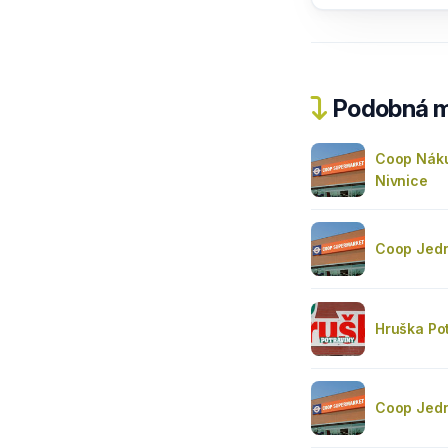
Podobná m
Coop Náku
Nivnice
Coop Jedn
Hruška Po
Coop Jedn