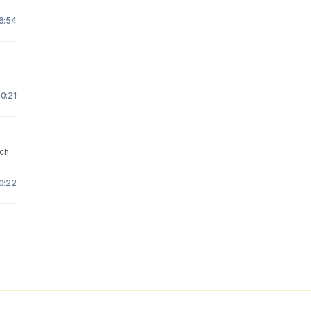
16:54
 0:21
ich
10:22