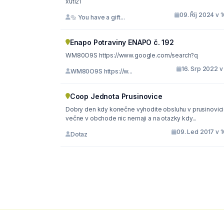
xuti21
09. Říj 2024 v 
🔩 You have a gift...
Enapo Potraviny ENAPO č. 192
WM80O9S https://www.google.com/search?q
16. Srp 2022 v
WM80O9S https://w...
Coop Jednota Prusinovice
Dobry den kdy konečne vyhodite obsluhu v prusinovic
večne v obchode nic nemaji a na otazky kdy...
09. Led 2017 v 
Dotaz