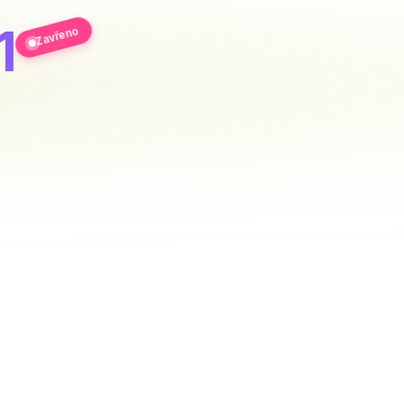
1
Zavřeno