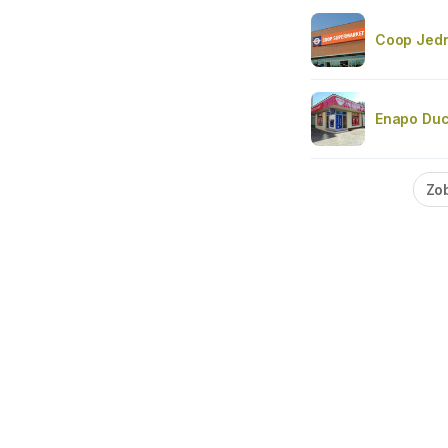
Coop Jedn
Enapo Du
Zob