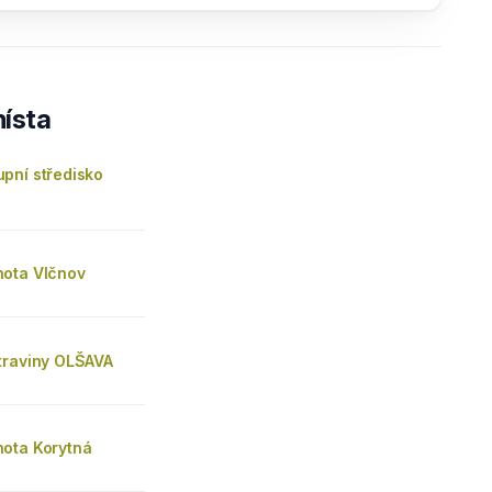
ísta
pní středisko
ota Vlčnov
traviny OLŠAVA
ota Korytná