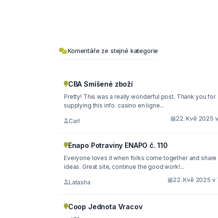
Komentáře ze stejné kategorie
CBA Smíšené zboží
Pretty! This was a really wonderful post. Thank you for
supplying this info. casino en ligne...
22. Kvě 2025 v
Carl
Enapo Potraviny ENAPO č. 110
Everyone loves it when folks come together and share
ideas. Great site, continue the good work!...
22. Kvě 2025 v 
Latasha
Coop Jednota Vracov