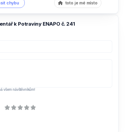
sit chybu
toto je mé místo
entář k Potraviny ENAPO č. 241
ná všem návštěvníkům!