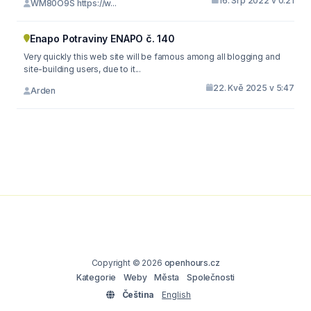
16. Srp 2022 v 0:21
WM80O9S https://w...
Enapo Potraviny ENAPO č. 140
Very quickly this web site will be famous among all blogging and
site-building users, due to it...
22. Kvě 2025 v 5:47
Arden
Copyright © 2026
openhours.cz
Kategorie
Weby
Města
Společnosti
Čeština
English