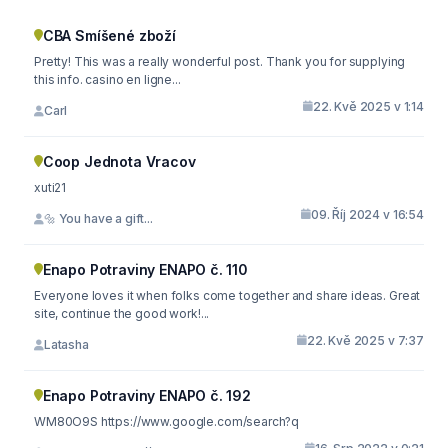
CBA Smíšené zboží
Pretty! This was a really wonderful post. Thank you for supplying
this info. casino en ligne...
22. Kvě 2025 v 1:14
Carl
Coop Jednota Vracov
xuti21
09. Říj 2024 v 16:54
🔩 You have a gift...
Enapo Potraviny ENAPO č. 110
Everyone loves it when folks come together and share ideas. Great
site, continue the good work!...
22. Kvě 2025 v 7:37
Latasha
Enapo Potraviny ENAPO č. 192
WM80O9S https://www.google.com/search?q