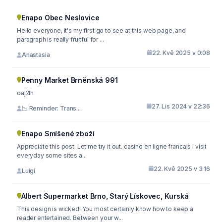
Enapo Obec Neslovice
Hello everyone, it's my first go to see at this web page, and
paragraph is really fruitful for ...
22. Kvě 2025 v 0:08
Anastasia
Penny Market Brněnská 991
oaj2lh
27. Lis 2024 v 22:36
📉 Reminder: Trans...
Enapo Smíšené zboží
Appreciate this post. Let me try it out. casino en ligne francais I visit
everyday some sites a...
22. Kvě 2025 v 3:16
Luigi
Albert Supermarket Brno, Starý Lískovec, Kurská
This design is wicked! You most certainly know how to keep a
reader entertained. Between your w...